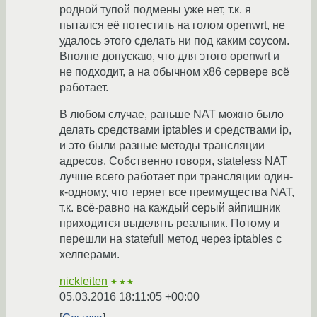
родной тупой подмены уже нет, т.к. я
пытался её потестить на голом openwrt, не
удалось этого сделать ни под каким соусом.
Вполне допускаю, что для этого openwrt и
не подходит, а на обычном x86 сервере всё
работает.
В любом случае, раньше NAT можно было
делать средствами iptables и средствами ip,
и это были разные методы трансляции
адресов. Собственно говоря, stateless NAT
лучше всего работает при трансляции один-
к-одному, что теряет все преимущества NAT,
т.к. всё-равно на каждый серый айпишник
приходится выделять реальник. Потому и
перешли на statefull метод через iptables с
хелперами.
nickleiten
★★★
05.03.2016 18:11:05 +00:00