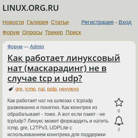
LINUX.ORG.RU
Новости
Галерея
Статьи
Регистрация
-
Вход
Форум
Опросы
Трекер
Поиск
Форум
—
Admin
Как работает линуксовый
нат (маскарадинг) не в
случае tcp и udp?
gre
,
icmp
,
nat
,
pptp
,
ненужно
Как работает нат на шлюзах с tcp/udp
разжеванно и понятно. Как коннтрек из
0
обрабатывает - тоже. А вот если пакет - не
tcp/udp? Линукс может форвардить и натить
icmp, gre, L2TPv3, UDPLite с
2
использованием коннтрека для поддержки