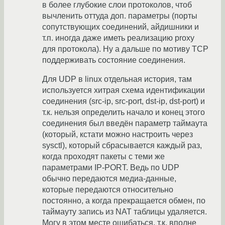
в более глубокие слои протоколов, чтоб
вычленить оттуда доп. параметры (порты
сопутствующих соединений, айдишники и
т.п. иногда даже иметь реализацию proxy
для протокола). Ну а дальше по мотиву TCP
поддерживать состояние соединения.
Для UDP в linux отдельная история, там
используется хитрая схема идентификации
соединения (src-ip, src-port, dst-ip, dst-port) и
т.к. нельзя определить начало и конец этого
соединения был введён параметр таймаута
(который, кстати можно настроить через
sysctl), который сбрасывается каждый раз,
когда проходят пакеты с теми же
параметрами IP-PORT. Ведь по UDP
обычно передаются медиа-данные,
которые передаются относительно
постоянно, а когда прекращается обмен, по
таймауту запись из NAT таблицы удаляется.
Могу в этом месте ошибаться, т.к. вполне