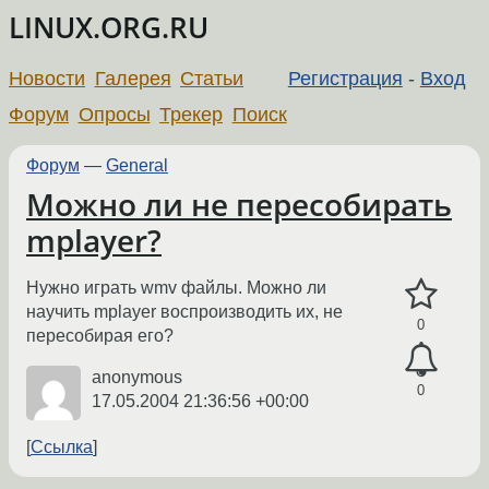
LINUX.ORG.RU
Новости
Галерея
Статьи
Регистрация
-
Вход
Форум
Опросы
Трекер
Поиск
Форум
—
General
Можно ли не пересобирать
mplayer?
Нужно играть wmv файлы. Можно ли
научить mplayer воспроизводить их, не
0
пересобирая его?
anonymous
0
17.05.2004 21:36:56 +00:00
Ссылка