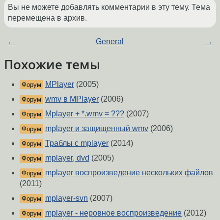
Вы не можете добавлять комментарии в эту тему. Тема
перемещена в архив.
←
General
→
Похожие темы
MPlayer
(2005)
Форум
wmv в MPlayer
(2006)
Форум
Mplayer + *.wmv = ???
(2007)
Форум
mplayer и защищенный wmv
(2006)
Форум
Траблы с mplayer
(2014)
Форум
mplayer, dvd
(2005)
Форум
mplayer воспроизведение нескольких файлов
Форум
(2011)
mplayer-svn
(2007)
Форум
mplayer - неровное воспроизведение
(2012)
Форум