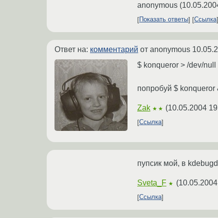
anonymous
(
10.05.200
Показать ответы
Ссылка
Ответ на:
комментарий
от anonymous
10.05.
$ konqueror > /dev/null
попробуй $ konqueror &
Zak
(
10.05.2004 19
★★
Ссылка
пупсик мой, в kdebug
Sveta_F
(
10.05.2004
★
Ссылка