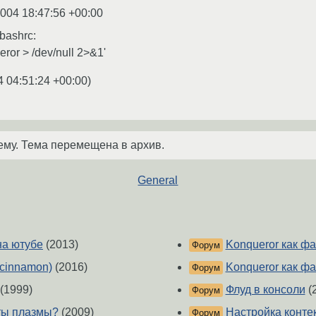
2004 18:47:56 +00:00
bashrc:
ror > /dev/null 2>&1'
4 04:51:24 +00:00
)
ему. Тема перемещена в архив.
General
на ютубе
(2013)
Konqueror как ф
Форум
, cinnamon)
(2016)
Konqueror как ф
Форум
(1999)
Флуд в консоли
(
Форум
ты плазмы?
(2009)
Настройка конте
Форум