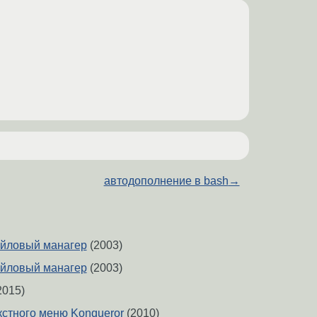
автодополнение в bash
→
айловый манагер
(2003)
айловый манагер
(2003)
2015)
кстного меню Konqueror
(2010)