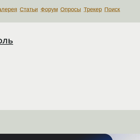
алерея
Статьи
Форум
Опросы
Трекер
Поиск
оль