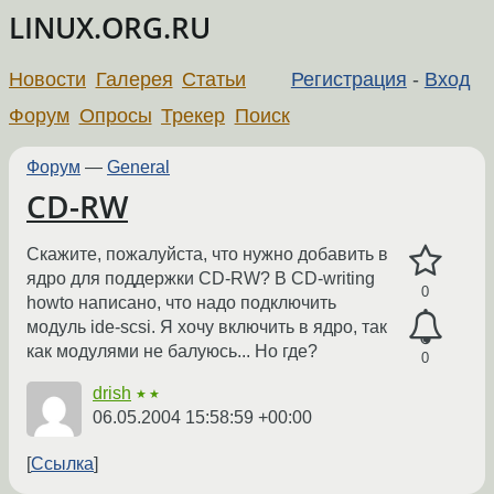
LINUX.ORG.RU
Новости
Галерея
Статьи
Регистрация
-
Вход
Форум
Опросы
Трекер
Поиск
Форум
—
General
CD-RW
Скажите, пожалуйста, что нужно добавить в
ядро для поддержки CD-RW? В CD-writing
0
howto написано, что надо подключить
модуль ide-scsi. Я хочу включить в ядро, так
как модулями не балуюсь... Но где?
0
drish
★★
06.05.2004 15:58:59 +00:00
Ссылка