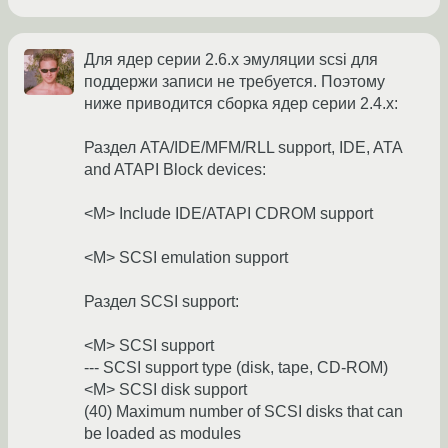
Для ядер серии 2.6.х эмуляции scsi для
поддержи записи не требуется. Поэтому
ниже приводится сборка ядер серии 2.4.х:
Раздел ATA/IDE/MFM/RLL support, IDE, ATA
and ATAPI Block devices:
<M> Include IDE/ATAPI CDROM support
<M> SCSI emulation support
Раздел SCSI support:
<M> SCSI support
--- SCSI support type (disk, tape, CD-ROM)
<M> SCSI disk support
(40) Maximum number of SCSI disks that can
be loaded as modules