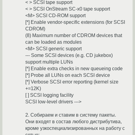
< > SCSI tape support
< > SCSI OnStream SC-x0 tape support
<M> SCSI CD-ROM support
[*] Enable vendor-specific extensions (for SCSI
CDROM)
(8) Maximum number of CDROM devices that
can be loaded as modules
<M> SCSI generic support
--- Some SCSI devices (e.g. CD jukebox)
support multiple LUNs
[*] Enable extra checks in new queueing code
[*] Probe all LUNs on each SCSI device
[*] Verbose SCSI error reporting (kernel size
+=12K)
[ ] SCSI logging facility
SCSI low-level drivers --->
2. Собираем и ставим в систему пакеты.
Они входят в состав любого дистрибутива,
кроме узкоспециализированных на работу с
сетью: