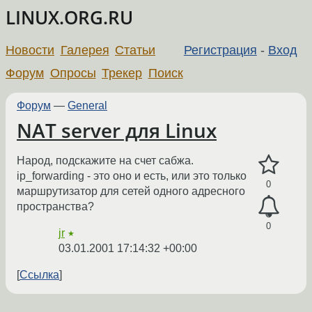
LINUX.ORG.RU
Новости
Галерея
Статьи
Регистрация
-
Вход
Форум
Опросы
Трекер
Поиск
Форум
—
General
NAT server для Linux
Народ, подскажите на счет сабжа.
ip_forwarding - это оно и есть, или это только
0
маршрутизатор для сетей одного адресного
пространства?
0
jr
★
03.01.2001 17:14:32 +00:00
Ссылка