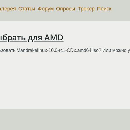
алерея
Статьи
Форум
Опросы
Трекер
Поиск
ыбрать для AMD
овать Mandrakelinux-10.0-rc1-CDx.amd64.iso? Или можно ус