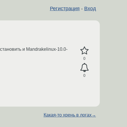
Регистрация
-
Вход
тановить и Mandrakelinux-10.0-
0
0
Какая-то хрень в логах
→