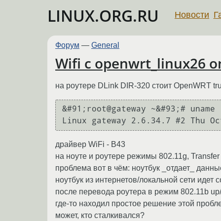
LINUX.ORG.RU
Новости
Г
Форум
—
General
Wifi с openwrt_linux26 o
на роутере DLink DIR-320 стоит OpenWRT tr
&#91;root@gateway ~&#93;# uname -
Linux gateway 2.6.34.7 #2 Thu Oc
драйвер WiFi - B43
на ноуте и роутере режимы 802.11g, Transfe
проблема вот в чём: ноутбук _отдает_ данные 
ноутбук из интернетов/локальной сети идет со
после перевода роутера в режим 802.11b up/
где-то находил простое решение этой пробле
может, кто сталкивался?