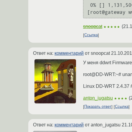
 0% [] 1,131,500    3.8M/s              ^C

snoopcat
(
21.
★★★★★
Ссылка
Ответ на:
комментарий
от snoopcat
21.10.201
У меня ddwrt Firmware
root@DD-WRT:~# unam
Linux DD-WRT 2.4.37 
anton_jugatsu
(
★★★★
Показать ответ
Ссылка
Ответ на:
комментарий
от anton_jugatsu
21.1