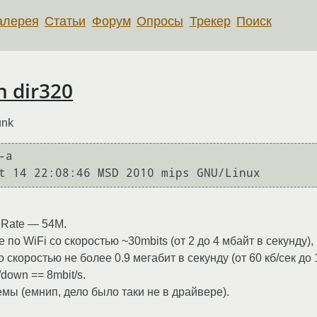
алерея
Статьи
Форум
Опросы
Трекер
Поиск
n dir320
unk
a

t 14 22:08:46 MSD 2010 mips GNU/Linux
r Rate — 54M.
по WiFi со скоростью ~30mbits (от 2 до 4 мбайт в секунду), 
 скоростью не более 0.9 мегабит в секунду (от 60 кб/сек до 1
down == 8mbit/s.
мы (емнип, дело было таки не в драйвере).