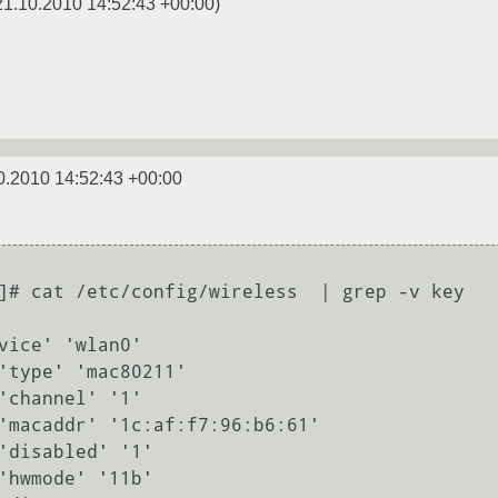
21.10.2010 14:52:43 +00:00
)
0.2010 14:52:43 +00:00
]# cat /etc/config/wireless  | grep -v key

vice' 'wlan0'
