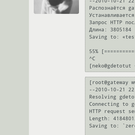
--2010-10-21 22
Распознаётся ga
Устанавливается
Запрос HTTP пос
Длина: 3805184 
Saving to: «test
55% [===========
^C

[root@gateway w
--2010-10-21 22
Resolving gdeto
Connecting to g
HTTP request se
Length: 4184801
Saving to: `zero