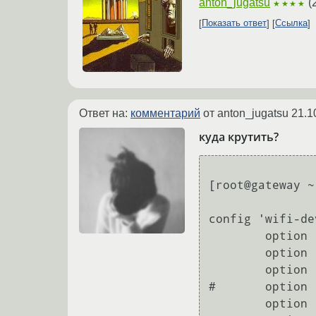
anton_jugatsu
(
★★★★
Показать ответ
Ссылка
Ответ на:
комментарий
от anton_jugatsu
21.1
куда крутить?
[root@gateway ~
config 'wifi-de
	option 'type' 'mac80211'

	option 'channel' '1'

	option 'macaddr' '1c:af:f7:96:b6:61'

#	option 'disabled' '1'

	option 'hwmode' '11b'
