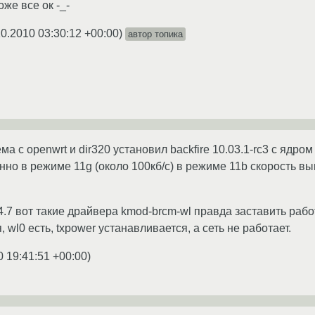
оже все ок -_-
10.2010 03:30:12 +00:00
)
автор топика
а с openwrt и dir320 установил backfire 10.03.1-rc3 с ядром
но в режиме 11g (около 100кб/с) в режиме 11b скорость выш
4.7 вот такие драйвера kmod-brcm-wl правда заставить рабо
 wl0 есть, txpower устанавливается, а сеть не работает.
0 19:41:51 +00:00
)