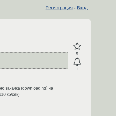
Регистрация
-
Вход
0
1
но закачка (downloading) на
10 кб/сек)