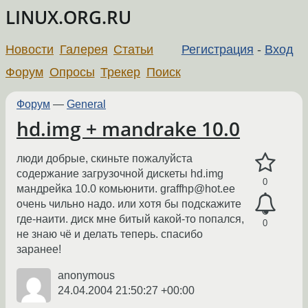
LINUX.ORG.RU
Новости
Галерея
Статьи
Регистрация
-
Вход
Форум
Опросы
Трекер
Поиск
Форум
—
General
hd.img + mandrake 10.0
люди добрые, скиньте пожалуйста
содержание загрузочной дискеты hd.img
0
мандрейка 10.0 комьюнити. graffhp@hot.ee
очень чильно надо. или хотя бы подскажите
где-наити. диск мне битый какой-то попался,
0
не знаю чё и делать теперь. спасибо
заранее!
anonymous
24.04.2004 21:50:27 +00:00