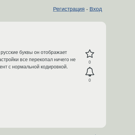
Регистрация
-
Вход
е русские буквы он отображает
астройки все перекопал ничего не
0
иент с нормальной кодировкой.
0