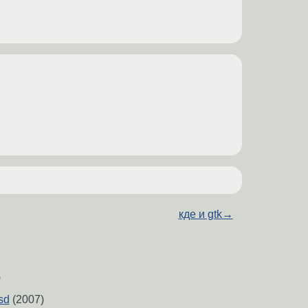
кде и gtk
→
)
sd
(2007)