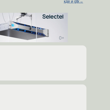
кде и gtk
→