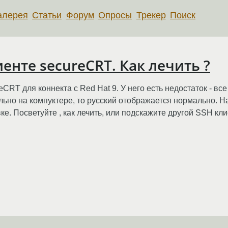
алерея
Статьи
Форум
Опросы
Трекер
Поиск
енте secureCRT. Как лечить ?
CRT для коннекта с Red Hat 9. У него есть недостаток - вс
льно на компуктере, то русский отображается нормально. Н
ке. Посветуйте , как лечить, или подскажите другой SSH кл