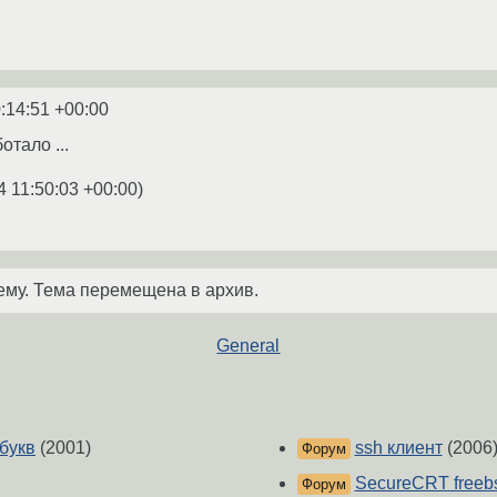
:14:51 +00:00
тало ...
4 11:50:03 +00:00
)
ему. Тема перемещена в архив.
General
букв
(2001)
ssh клиент
(2006
Форум
SecureCRT freeb
Форум