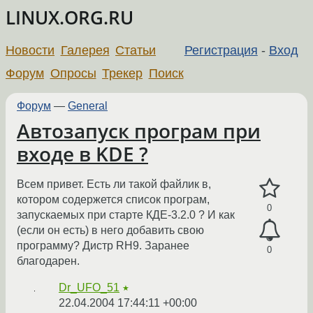
LINUX.ORG.RU
Новости
Галерея
Статьи
Регистрация
-
Вход
Форум
Опросы
Трекер
Поиск
Форум
—
General
Автозапуск програм при
входе в KDE ?
Всем привет. Есть ли такой файлик в,
котором содержется список програм,
0
запускаемых при старте КДЕ-3.2.0 ? И как
(если он есть) в него добавить свою
программу? Дистр RH9. Заранее
0
благодарен.
Dr_UFO_51
★
22.04.2004 17:44:11 +00:00