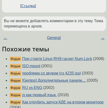
Ссылка
Вы не можете добавлять комментарии в эту тему. Тема
перемещена в архив.
←
General
→
Похожие темы
При старте Linux RH9 гаснет Num Lock
(2008)
Форум
ISO mount
(2001)
Форум
проблема со звуком (cs 4235 isa)
(2003)
Форум
[Gentoo] Дополнительные панели....
(2005)
Форум
RU vs ENG
(2002)
Форум
js как первый язык.
(2018)
Форум
Как отрубить запуск КДЕ на втором мониторе
Форум
(2004)