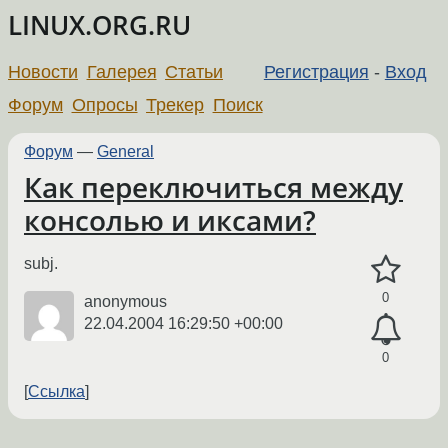
LINUX.ORG.RU
Новости
Галерея
Статьи
Регистрация
-
Вход
Форум
Опросы
Трекер
Поиск
Форум
—
General
Как переключиться между
консолью и иксами?
subj.
0
anonymous
22.04.2004 16:29:50 +00:00
0
Ссылка
←
→