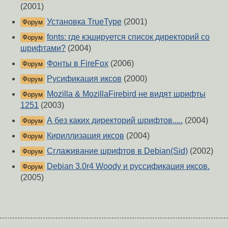
(2001)
Установка TrueType
(2001)
Форум
fonts: где кэшируется список директорий со
Форум
шрифтами?
(2004)
Фонты в FireFox
(2006)
Форум
Русификация иксов
(2000)
Форум
Mozilla & MozillaFirebird не видят шрифты
Форум
1251
(2003)
А без каких директорий шрифтов.....
(2004)
Форум
Кириллизация иксов
(2004)
Форум
Сглаживание шрифтов в Debian(Sid)
(2002)
Форум
Debian 3.0r4 Woody и руссификация иксов.
Форум
(2005)