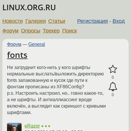
LINUX.ORG.RU
Новости
Галерея
Статьи
Регистрация
-
Вход
Форум
Опросы
Трекер
Поиск
Форум
—
General
fonts
Не затруднит кого-нить у кого шрифты
нормальные выслать/выложить директорию
0
fonts запакованную и кусок где пути к
фонтам прописаны из XF86Config?
p.s. Настроить настроил, но.. говно какое-то,
0
а не шрифты. И антиаллиассинг вроде
включён, а выглядит как скриншот с кривыми
шрифтами.
eRazor
★★★