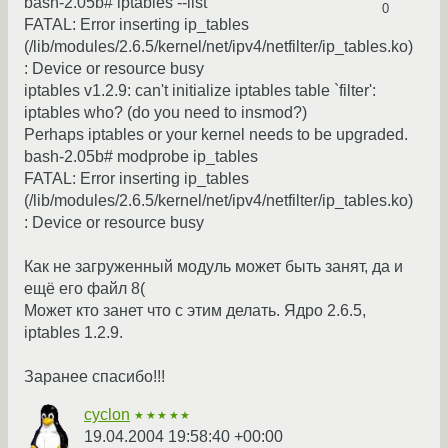
bash-2.05b# iptables --list
0
FATAL: Error inserting ip_tables
(/lib/modules/2.6.5/kernel/net/ipv4/netfilter/ip_tables.ko)
: Device or resource busy
iptables v1.2.9: can't initialize iptables table `filter':
iptables who? (do you need to insmod?)
Perhaps iptables or your kernel needs to be upgraded.
bash-2.05b# modprobe ip_tables
FATAL: Error inserting ip_tables
(/lib/modules/2.6.5/kernel/net/ipv4/netfilter/ip_tables.ko)
: Device or resource busy
Как не загруженный модуль может быть занят, да и
ещё его файл 8(
Может кто занет что с этим делать. Ядро 2.6.5,
iptables 1.2.9.
Заранее спасибо!!!
cyclon
★★★★★
19.04.2004 19:58:40 +00:00