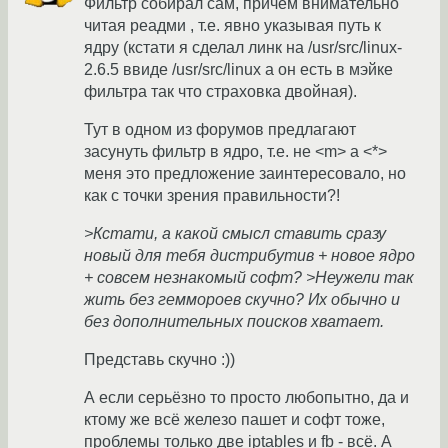
Фильтр собирал сам, причем внимательно
читая реадми , т.е. явно указывая путь к
ядру (кстати я сделал линк на /usr/src/linux-
2.6.5 ввиде /usr/src/linux а он есть в мэйке
фильтра так что страховка двойная).
Тут в одном из форумов предлагают
засунуть фильтр в ядро, т.е. не <m> а <*>
меня это предложение заинтересовало, но
как с точки зрения правильности?!
>Кстати, а какой смысл ставить сразу
новый для тебя дистрибутив + новое ядро
+ совсем незнакомый софт? >Неужели так
жить без геммороев скучно? Их обычно и
без дополнительных поисков хватает.
Представь скучно :))
А если серьёзно то просто любопытно, да и
ктому же всё железо пашет и софт тоже,
проблемы только две iptables и fb - всё. А