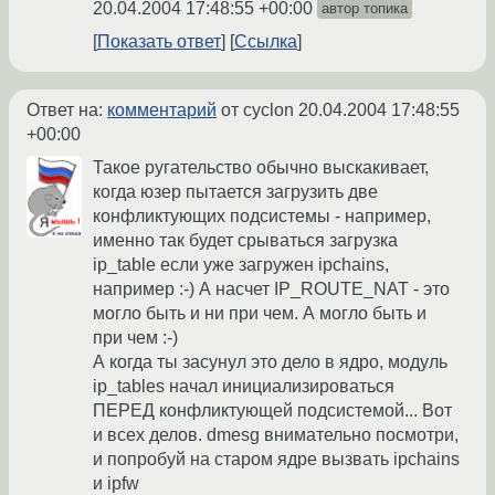
20.04.2004 17:48:55 +00:00
автор топика
Показать ответ
Ссылка
Ответ на:
комментарий
от cyclon
20.04.2004 17:48:55
+00:00
Такое ругательство обычно выскакивает,
когда юзер пытается загрузить две
конфликтующих подсистемы - например,
именно так будет срываться загрузка
ip_table если уже загружен ipchains,
например :-) А насчет IP_ROUTE_NAT - это
могло быть и ни при чем. А могло быть и
при чем :-)
А когда ты засунул это дело в ядро, модуль
ip_tables начал инициализироваться
ПЕРЕД конфликтующей подсистемой... Вот
и всех делов. dmesg внимательно посмотри,
и попробуй на старом ядре вызвать ipchains
и ipfw