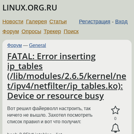
LINUX.ORG.RU
Новости
Галерея
Статьи
Регистрация
-
Вход
Форум
Опросы
Трекер
Поиск
Форум
—
General
FATAL: Error inserting
ip_tables
(/lib/modules/2.6.5/kernel/ne
t/ipv4/netfilter/ip_tables.ko):
Device or resource busy
Вот решил файерволл настроить, так
ничего не вышло. Захотел посмотреть
0
список правил и вот что получил: