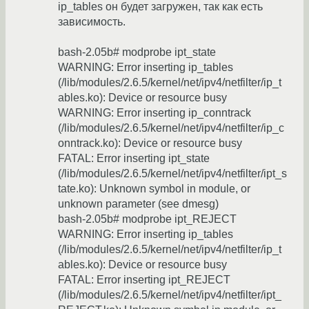
ip_tables он будет загружен, так как есть
зависимость.
bash-2.05b# modprobe ipt_state
WARNING: Error inserting ip_tables
(/lib/modules/2.6.5/kernel/net/ipv4/netfilter/ip_t
ables.ko): Device or resource busy
WARNING: Error inserting ip_conntrack
(/lib/modules/2.6.5/kernel/net/ipv4/netfilter/ip_c
onntrack.ko): Device or resource busy
FATAL: Error inserting ipt_state
(/lib/modules/2.6.5/kernel/net/ipv4/netfilter/ipt_s
tate.ko): Unknown symbol in module, or
unknown parameter (see dmesg)
bash-2.05b# modprobe ipt_REJECT
WARNING: Error inserting ip_tables
(/lib/modules/2.6.5/kernel/net/ipv4/netfilter/ip_t
ables.ko): Device or resource busy
FATAL: Error inserting ipt_REJECT
(/lib/modules/2.6.5/kernel/net/ipv4/netfilter/ipt_