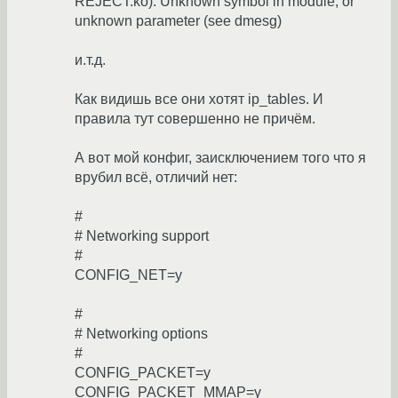
REJECT.ko): Unknown symbol in module, or
unknown parameter (see dmesg)
и.т.д.
Как видишь все они хотят ip_tables. И
правила тут совершенно не причём.
А вот мой конфиг, заисключением того что я
врубил всё, отличий нет:
#
# Networking support
#
CONFIG_NET=y
#
# Networking options
#
CONFIG_PACKET=y
CONFIG_PACKET_MMAP=y