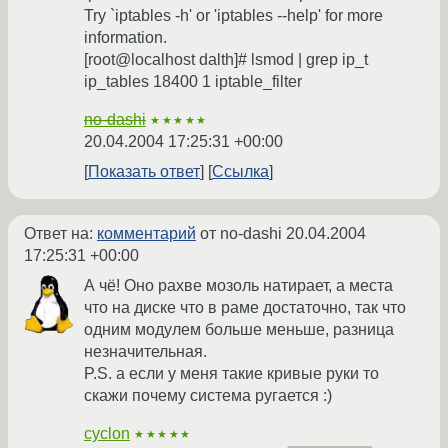
Try `iptables -h' or 'iptables --help' for more
information.
[root@localhost dalth]# lsmod | grep ip_t
ip_tables 18400 1 iptable_filter
no-dashi
★★★★★
20.04.2004 17:25:31 +00:00
Показать ответ
Ссылка
Ответ на:
комментарий
от no-dashi
20.04.2004
17:25:31 +00:00
А чё! Оно рахве мозоль натирает, а места
что на диске что в раме достаточно, так что
одним модулем больше меньше, разница
незначительная.
P.S. а если у меня такие кривые руки то
скажи почему система ругается :)
cyclon
★★★★★