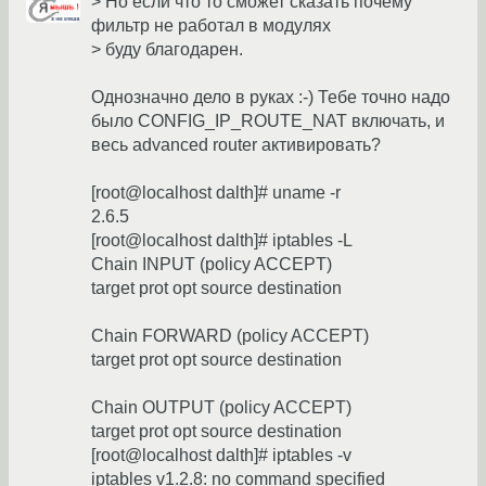
> Но если что то сможет сказать почему
фильтр не работал в модулях
> буду благодарен.
Однозначно дело в руках :-) Тебе точно надо
было CONFIG_IP_ROUTE_NAT включать, и
весь advanced router активировать?
[root@localhost dalth]# uname -r
2.6.5
[root@localhost dalth]# iptables -L
Chain INPUT (policy ACCEPT)
target prot opt source destination
Chain FORWARD (policy ACCEPT)
target prot opt source destination
Chain OUTPUT (policy ACCEPT)
target prot opt source destination
[root@localhost dalth]# iptables -v
iptables v1.2.8: no command specified