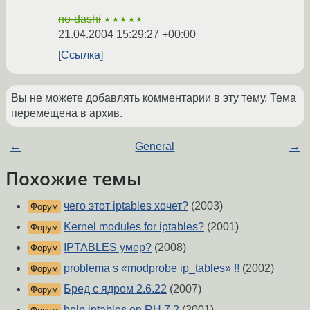
no-dashi
★★★★★
21.04.2004 15:29:27 +00:00
Ссылка
Вы не можете добавлять комментарии в эту тему. Тема
перемещена в архив.
←
General
→
Похожие темы
чего этот iptables хочет?
(2003)
Форум
Kernel modules for iptables?
(2001)
Форум
IPTABLES умер?
(2008)
Форум
problema s «modprobe ip_tables» !!
(2002)
Форум
Бред с ядром 2.6.22
(2007)
Форум
help iptables on RH 7.2
(2001)