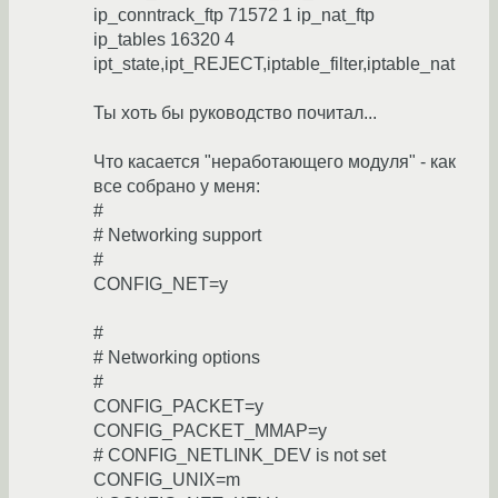
ip_conntrack_ftp 71572 1 ip_nat_ftp
ip_tables 16320 4
ipt_state,ipt_REJECT,iptable_filter,iptable_nat
Ты хоть бы руководство почитал...
Что касается "неработающего модуля" - как
все собрано у меня:
#
# Networking support
#
CONFIG_NET=y
#
# Networking options
#
CONFIG_PACKET=y
CONFIG_PACKET_MMAP=y
# CONFIG_NETLINK_DEV is not set
CONFIG_UNIX=m