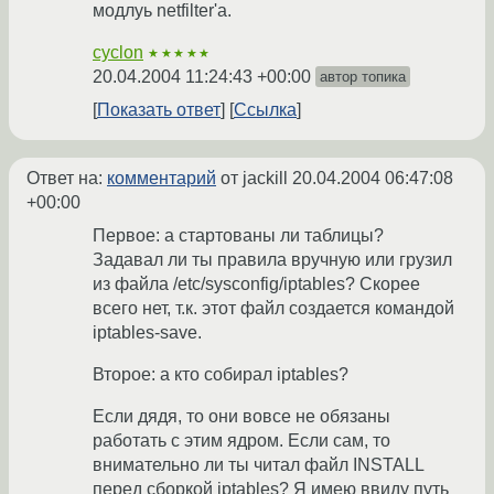
модлуь netfilter'a.
cyclon
★★★★★
20.04.2004 11:24:43 +00:00
автор топика
Показать ответ
Ссылка
Ответ на:
комментарий
от jackill
20.04.2004 06:47:08
+00:00
Первое: а стартованы ли таблицы?
Задавал ли ты правила вручную или грузил
из файла /etc/sysconfig/iptables? Скорее
всего нет, т.к. этот файл создается командой
iptables-save.
Второе: а кто собирал iptables?
Если дядя, то они вовсе не обязаны
работать с этим ядром. Если сам, то
внимательно ли ты читал файл INSTALL
перед сборкой iptables? Я имею ввиду путь