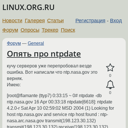
LINUX.ORG.RU
Новости
Галерея
Статьи
Регистрация
-
Вход
Форум
Опросы
Трекер
Поиск
Форум
—
General
Опять про ntpdate
кучу серверов уже перепробовал везде
ошибка. Вот написали что ntp.nasa.gov это
0
верняк.
Имею:
0
[root@flamante (ttyp7) 0:33:15 ~ 0# ntpdate -db
ntp.nasa.gov 16 Apr 00:33:18 ntpdate[6618]: ntpdate
4.2.0-r Sat Apr 10 02:59:02 MSD 2004 (1) Looking for
host ntp.nasa.gov and service ntp host found : ntp-
nasa.arc.nasa.gov transmit(198.123.30.132)
transmit(198.123.30.132) receive(198.123.30.132)