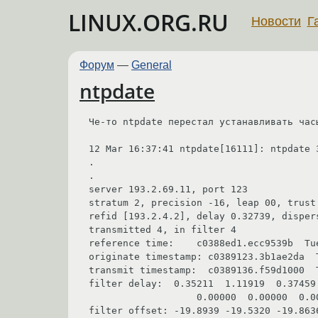
LINUX.ORG.RU
Новости
Г
Форум
—
General
ntpdate
Че-то ntpdate перестал устанавливать час
12 Mar 16:37:41 ntpdate[16111]: ntpdate 
.

.

server 193.2.69.11, port 123

stratum 2, precision -16, leap 00, trust 
refid [193.2.4.2], delay 0.32739, dispers
transmitted 4, in filter 4

reference time:	   c0388ed1.ecc9539b  Tue, Mar 12 2002 16:27:29.924

originate timestamp: c0389123.3b1ae2da  
transmit timestamp:  c0389136.f59d1000  
filter delay:  0.35211  1.11919  0.37459 
		   0.00000  0.00000  0.00000  0.00000 

filter offset: -19.8939 -19.5320 -19.8636