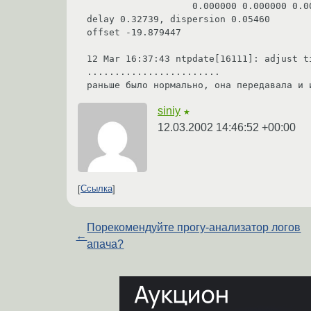
		   0.000000 0.000000 0.000000 0.000000

delay 0.32739, dispersion 0.05460

offset -19.879447

12 Mar 16:37:43 ntpdate[16111]: adjust t
........................

siniy
★
12.03.2002 14:46:52 +00:00
Ссылка
Порекомендуйте прогу-анализатор логов
←
апача?