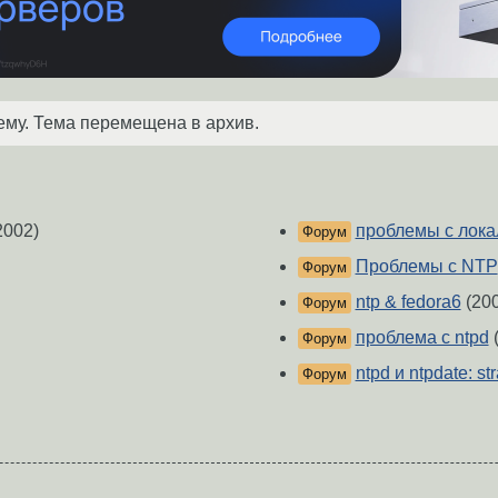
ему. Тема перемещена в архив.
2002)
проблемы с лок
Форум
Проблемы с NTP
Форум
ntp & fedora6
(200
Форум
проблема c ntpd
(
Форум
ntpd и ntpdate: st
Форум