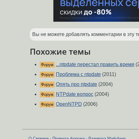
Вы не можете добавлять комментарии в эту т
Похожие темы
...ntpdate перестал править время
(
Форум
Проблема с ntpdate
(2011)
Форум
Опять про ntpdate
(2004)
Форум
NTPdate вопрос
(2004)
Форум
OpenNTPD
(2006)
Форум
О Сервере
-
Правила форума
-
Разметка Markdown