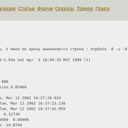
алерея
Статьи
Форум
Опросы
Трекер
Поиск
ы. У меня по крону выполняется строка : ntpdate -d -u -B 
3-5.93e Sat Apr  3 18:09:29 MST 1999 (1)

000

ion 0.05460

Tue, Mar 12 2002 16:37:23.230

Tue, Mar 12 2002 16:37:42.959

 0.32739 

 -19.8794
