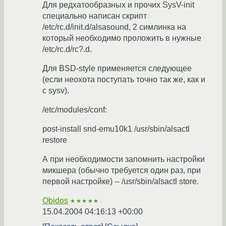
Для редхатообразных и прочих SysV-init
специально написан скрипт
/etc/rc.d/init.d/alsasound, 2 симлинка на
который необходимо проложить в нужные
/etc/rc.d/rc?.d.
Для BSD-style применяется следующее
(если неохота поступать точно так же, как и
с sysv).
/etc/modules/conf:
post-install snd-emu10k1 /usr/sbin/alsactl
restore
А при необходимости запомнить настройки
микшера (обычно требуется один раз, при
первой настройке) -- /usr/sbin/alsactl store.
Obidos
★★★★★
15.04.2004 04:16:13 +00:00