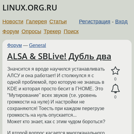
LINUX.ORG.RU
Новости
Галерея
Статьи
Регистрация
-
Вход
Форум
Опросы
Трекер
Поиск
Форум
—
General
ALSA & SBLive! Дубль два
Значсится я вроде научился устанавливать
АЛСУ и она работает! И столкнулся я с
0
одной проблемой, про которую не знаешь в
KDE и которая просто бесит в ГНОМЕ. Это
"Мутирование" всех звуков (т.е. уровень
0
громкости на нуле) И настройки не
сохраняются! Тоесть при каждом перегрузе
громкость на нуль опускается...
Может кто знает, как с этим чудом бороться?
И второй вопрос касается многоканального