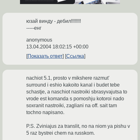
юзай винду - дебил!!!!!!!!
-----енг
anonymous
13.04.2004 18:02:15 +00:00
Показать ответ
Ссылка
nachiot 5.1, prosto v mikshere razmut'
surround i eshio kakoito kanal i budet tebe
schastje, a naschiot nastroiki sbrasyvajutsa to
vrode est komanda s pomoshju kotoroi nado
soxranit nastroiki, zagliani na off. sait tam
tochno napisano.
P.S. Zviniajus za translit, no na niom ya pishu v
5 raz bystrei chem na russkom.