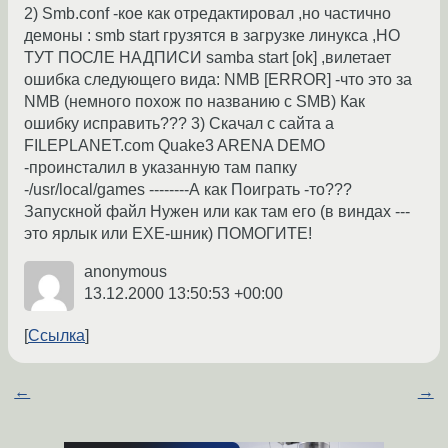
2) Smb.conf -кое как отредактировал ,но частично
демоны : smb start грузятся в загрузке линукса ,НО
ТУТ ПОСЛЕ НАДПИСИ samba start [ok] ,вилетает
ошибка следующего вида: NMB [ERROR] -что это за
NMB (немного похож по названию с SMB) Как
ошибку исправить??? 3) Скачал с сайта a
FILEPLANET.com Quake3 ARENA DEMO
-проинсталил в указанную там папку
-/usr/local/games --------А как Поиграть -то???
Запускной файл Нужен или как там его (в виндах ---
это ярлык или EXE-шник) ПОМОГИТЕ!
anonymous
13.12.2000 13:50:53 +00:00
Ссылка
←
→