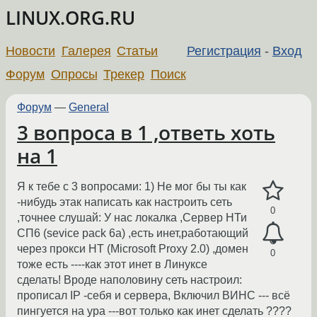
LINUX.ORG.RU
Новости
Галерея
Статьи
Регистрация
-
Вход
Форум
Опросы
Трекер
Поиск
Форум
—
General
3 вопроса в 1 ,ответь хоть
на 1
Я к тебе с 3 вопросами: 1) Не мог бы ты как
-нибудь этак написать как настроить сеть
0
,точнее слушай: У нас локалка ,Сервер НТи
СП6 (sevice pack 6a) ,есть инет,работающий
через прокси НТ (Microsoft Proxy 2.0) ,домен
0
тоже есть ----как этот инет в Линуксе
сделать! Вроде наполовину сеть настроил:
прописал IP -себя и сервера, Включил ВИНС --- всё
пингуется на ура ---вот только как инет сделать ????