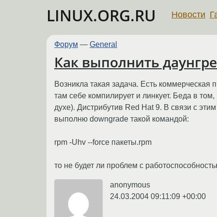
LINUX.ORG.RU
Новости
Г
Форум
—
General
Как выполнить даунгрей
Возникла такая задача. Есть коммерческая п
там себе компилирует и линкует. Беда в том, ч
духе). Дистрибутив Red Hat 9. В связи с эти
выполню downgrade такой командой:
rpm -Uhv --force пакеты.rpm
то не будет ли проблем с работоспособнос
anonymous
24.03.2004 09:11:09 +00:00