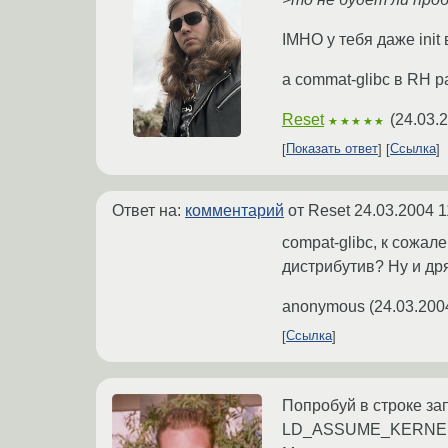
IMHO у тебя даже ini
а commat-glibc в RH р
Reset
(
24.03.
★★★★★
Показать ответ
Ссылка
Ответ на:
комментарий
от Reset
24.03.2004 1
compat-glibc, к сожал
дистрибутив? Ну и др
anonymous
(
24.03.200
Ссылка
Попробуй в строке за
LD_ASSUME_KERNEL