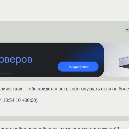
ж
оличествах... тебе придется весь софт опускать если он бо
4 10:54:10 +00:00
)
облем с работоспособностью имеющихся приложений?