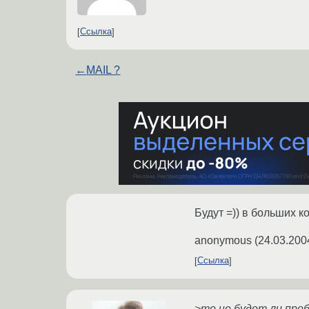
Ссылка
←
MAIL ?
Будут =)) в больших к
anonymous
(
24.03.200
Ссылка
>то не будет ли пр