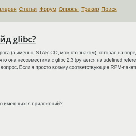
алерея
Статьи
Форум
Опросы
Трекер
Поиск
д glibc?
рога (а именно, STAR-CD, мож кто знаком), которая на опр
то она несовместима с glibc 2.3 (ругается на udefined refere
м вопрос. Если я просто возьму соответствующие RPM-пакеты
тью имеющихся приложений?