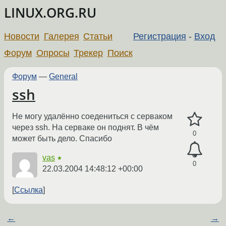
LINUX.ORG.RU
Новости
Галерея
Статьи
Регистрация
-
Вход
Форум
Опросы
Трекер
Поиск
Форум
—
General
ssh
Не могу удалённо соедениться с серваком
через ssh. На серваке он поднят. В чём
0
может быть дело. Спасибо
vas
★
0
22.03.2004 14:48:12 +00:00
Ссылка
←
→