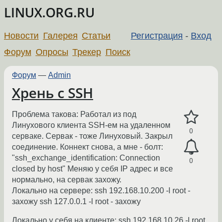
LINUX.ORG.RU
Новости
Галерея
Статьи
Регистрация
-
Вход
Форум
Опросы
Трекер
Поиск
Форум
—
Admin
Хрень с SSH
Проблема такова: Работал из под
Линухового клиента SSH-ем на удаленном
0
серваке. Сервак - тоже Линуховый. Закрыл
соединение. Коннект снова, а мне - болт:
"ssh_exchange_identification: Connection
0
closed by host" Меняю у себя IP адрес и все
нормально, на сервак захожу.
Локально на сервере: ssh 192.168.10.200 -l root -
захожу ssh 127.0.0.1 -l root - захожу
Локально у себя на клиенте: ssh 192.168.10.26 -l root