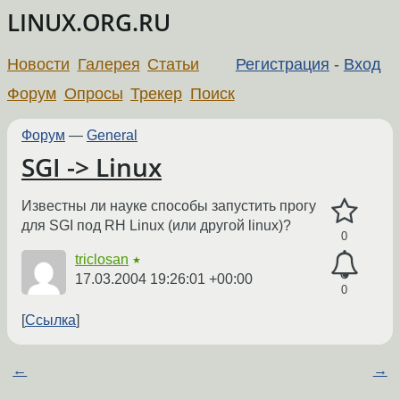
LINUX.ORG.RU
Новости
Галерея
Статьи
Регистрация
-
Вход
Форум
Опросы
Трекер
Поиск
Форум
—
General
SGI -> Linux
Известны ли науке способы запустить прогу
для SGI под RH Linux (или другой linux)?
0
triclosan
★
17.03.2004 19:26:01 +00:00
0
Ссылка
←
→