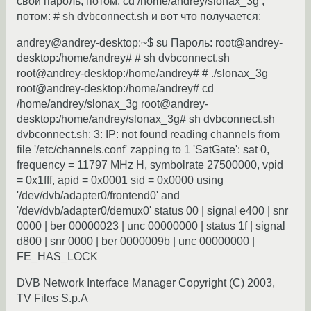
свой пароль, потом: cd /home/andrey/slonax_3g ,
потом: # sh dvbconnect.sh и вот что получается:
andrey@andrey-desktop:~$ su Пароль: root@andrey-
desktop:/home/andrey# # sh dvbconnect.sh
root@andrey-desktop:/home/andrey# # ./slonax_3g
root@andrey-desktop:/home/andrey# cd
/home/andrey/slonax_3g root@andrey-
desktop:/home/andrey/slonax_3g# sh dvbconnect.sh
dvbconnect.sh: 3: IP: not found reading channels from
file '/etc/channels.conf' zapping to 1 'SatGate': sat 0,
frequency = 11797 MHz H, symbolrate 27500000, vpid
= 0x1fff, apid = 0x0001 sid = 0x0000 using
'/dev/dvb/adapter0/frontend0' and
'/dev/dvb/adapter0/demux0' status 00 | signal e400 | snr
0000 | ber 00000023 | unc 00000000 | status 1f | signal
d800 | snr 0000 | ber 0000009b | unc 00000000 |
FE_HAS_LOCK
DVB Network Interface Manager Copyright (C) 2003,
TV Files S.p.A