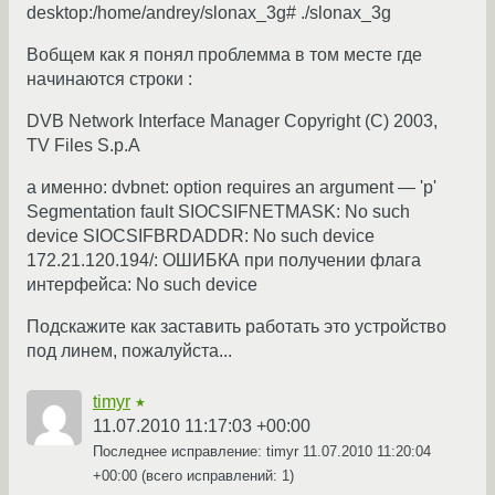
desktop:/home/andrey/slonax_3g# ./slonax_3g
Вобщем как я понял проблемма в том месте где
начинаются строки :
DVB Network Interface Manager Copyright (C) 2003,
TV Files S.p.A
а именно: dvbnet: option requires an argument — 'p'
Segmentation fault SIOCSIFNETMASK: No such
device SIOCSIFBRDADDR: No such device
172.21.120.194/: ОШИБКА при получении флага
интерфейса: No such device
Подскажите как заставить работать это устройство
под линем, пожалуйста...
timyr
★
11.07.2010 11:17:03 +00:00
Последнее исправление: timyr
11.07.2010 11:20:04
+00:00
(всего исправлений: 1)