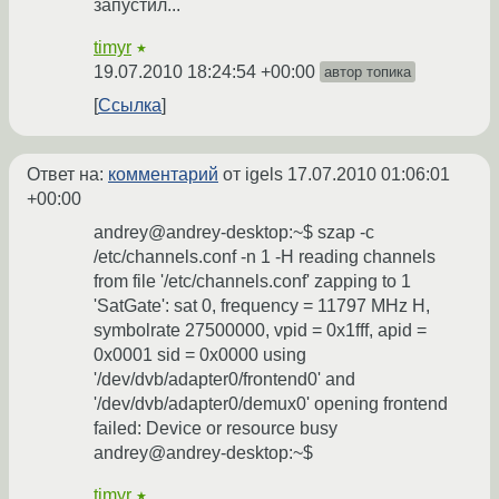
запустил...
timyr
★
19.07.2010 18:24:54 +00:00
автор топика
Ссылка
Ответ на:
комментарий
от igels
17.07.2010 01:06:01
+00:00
andrey@andrey-desktop:~$ szap -c
/etc/channels.conf -n 1 -H reading channels
from file '/etc/channels.conf' zapping to 1
'SatGate': sat 0, frequency = 11797 MHz H,
symbolrate 27500000, vpid = 0x1fff, apid =
0x0001 sid = 0x0000 using
'/dev/dvb/adapter0/frontend0' and
'/dev/dvb/adapter0/demux0' opening frontend
failed: Device or resource busy
andrey@andrey-desktop:~$
timyr
★