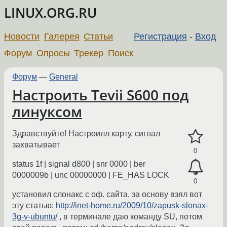
LINUX.ORG.RU
Новости
Галерея
Статьи
Регистрация
-
Вход
Форум
Опросы
Трекер
Поиск
Форум
—
General
Настроить Tevii S600 под
линуксом
Здравствуйте! Настроилл карту, сигнал
захватывает
0
status 1f | signal d800 | snr 0000 | ber
0000009b | unc 00000000 | FE_HAS LOCK
0
установил слонакс с оф. сайта, за основу взял вот
эту статью:
http://inet-home.ru/2009/10/zapusk-slonax-
3g-v-ubuntu/
, в терминале даю команду SU, потом