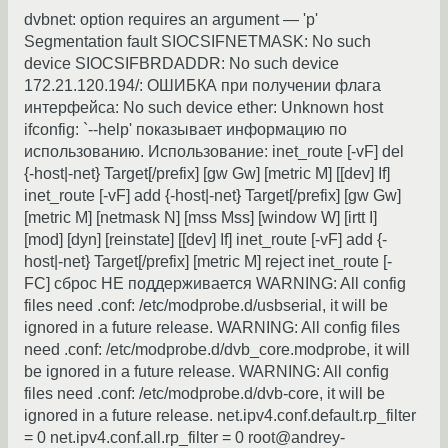
dvbnet: option requires an argument — 'p'
Segmentation fault SIOCSIFNETMASK: No such
device SIOCSIFBRDADDR: No such device
172.21.120.194/: ОШИБКА при получении флага
интерфейса: No such device ether: Unknown host
ifconfig: `--help' показывает информацию по
использованию. Использование: inet_route [-vF] del
{-host|-net} Target[/prefix] [gw Gw] [metric M] [[dev] If]
inet_route [-vF] add {-host|-net} Target[/prefix] [gw Gw]
[metric M] [netmask N] [mss Mss] [window W] [irtt I]
[mod] [dyn] [reinstate] [[dev] If] inet_route [-vF] add {-
host|-net} Target[/prefix] [metric M] reject inet_route [-
FC] сброс НЕ поддерживается WARNING: All config
files need .conf: /etc/modprobe.d/usbserial, it will be
ignored in a future release. WARNING: All config files
need .conf: /etc/modprobe.d/dvb_core.modprobe, it will
be ignored in a future release. WARNING: All config
files need .conf: /etc/modprobe.d/dvb-core, it will be
ignored in a future release. net.ipv4.conf.default.rp_filter
= 0 net.ipv4.conf.all.rp_filter = 0 root@andrey-