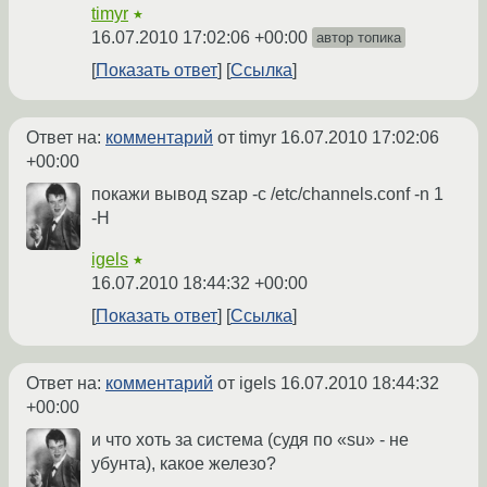
timyr
★
16.07.2010 17:02:06 +00:00
автор топика
Показать ответ
Ссылка
Ответ на:
комментарий
от timyr
16.07.2010 17:02:06
+00:00
покажи вывод szap -c /etc/channels.conf -n 1
-H
igels
★
16.07.2010 18:44:32 +00:00
Показать ответ
Ссылка
Ответ на:
комментарий
от igels
16.07.2010 18:44:32
+00:00
и что хоть за система (судя по «su» - не
убунта), какое железо?