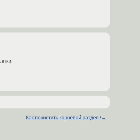
етки.
Как почистить корневой раздел /
→