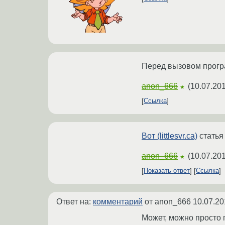
Перед вызовом програ
anon_666
(
10.07.201
★
Ссылка
Вот (littlesvr.ca)
статья 
anon_666
(
10.07.201
★
Показать ответ
Ссылка
Ответ на:
комментарий
от anon_666
10.07.20
Может, можно просто п