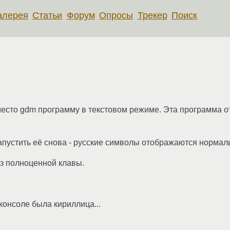
алерея
Статьи
Форум
Опросы
Трекер
Поиск
 вместо gdm программу в текстовом режиме. Эта программа 
запустить её снова - русские символы отображаются нормал
ез полноценной клавы.
в консоле была кириллица...