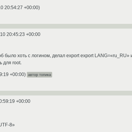
0 20:54:27 +00:00
)
10 20:45:23 +00:00
б было хоть с логином, делал export export LANG=«ru_RU» и
 для root.
9:19 +00:00
)
автор топика
0:59:19 +00:00
UTF-8»