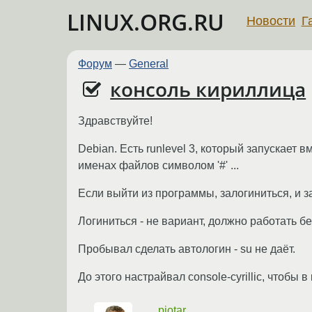
LINUX.ORG.RU
Новости
Г
Форум
—
General
консоль кириллица
Здравствуйте!
Debian. Есть runlevel 3, который запускает
именах файлов символом '#' ...
Если выйти из программы, залогиниться, и 
Логиниться - не вариант, должно работать б
Пробывал сделать автологин - su не даёт.
До этого настрайвал console-cyrillic, чтобы 
pjotar