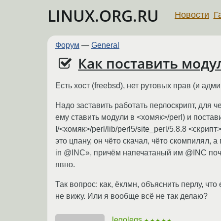
LINUX.ORG.RU
Новости
Г
Форум
—
General
Как поставить модул
Есть хост (freebsd), нет рутовых прав (и адм
Надо заставить работать перлоскрипт, для ч
ему ставить модули в <хомяк>/perl) и постав
I/<хомяк>/perl/lib/perl5/site_perl/5.8.8 <ск
это цпану, он чёто скачал, чёто скомпилял,
in @INC», причём напечатаный им @INC почем
явно.
Так вопрос: как, ёклмн, объяснить перлу, что
не вижу. Или я вообще всё не так делаю?
legolegs
★★★★★