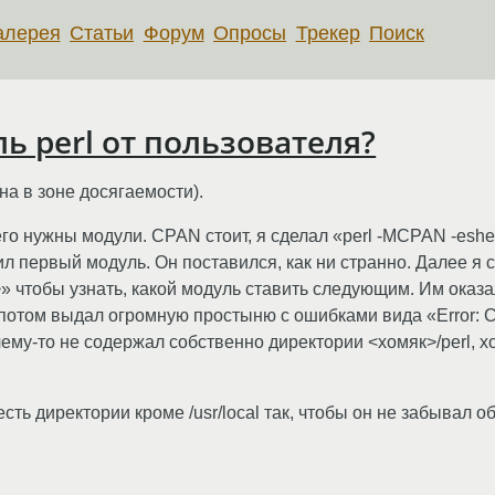
алерея
Статьи
Форум
Опросы
Трекер
Поиск
ь perl от пользователя?
ина в зоне досягаемости).
его нужны модули. CPAN стоит, я сделал «perl -MCPAN -eshe
ил первый модуль. Он поставился, как ни странно. Далее я с
рипт>» чтобы узнать, какой модуль ставить следующим. Им оказ
 а потом выдал огромную простыню с ошибками вида «Error: 
у-то не содержал собственно директории <хомяк>/perl, хот
 есть директории кроме /usr/local так, чтобы он не забывал о