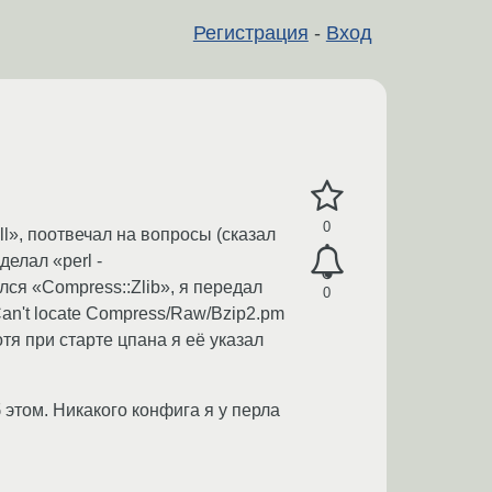
Регистрация
-
Вход
0
ll», поотвечал на вопросы (сказал
делал «perl -
ался «Compress::Zlib», я передал
0
Can't locate Compress/Raw/Bzip2.pm
я при старте цпана я её указал
б этом. Никакого конфига я у перла