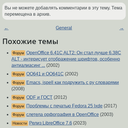
Вы не можете добавлять комментарии в эту тему. Тема
перемещена в архив.
←
General
→
Похожие темы
OpenOffice 6.41C ALT2: Он стал лучше 6.38C
Форум
ALT - интерисует отображение шрифтов, особенно
антиалиасинг ...
(2002)
OO641 и OO641C
(2002)
Форум
Emacs, ispell как подружить с ру словарями
Форум
(2008)
ODF и ГОСТ
(2012)
Форум
Проблемы с печатью Fedora 25 lxde
(2017)
Форум
слетела орфография в OpenOffice
(2003)
Форум
Релиз LibreOffice 7.6
(2023)
Новости