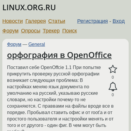
LINUX.ORG.RU
Новости
Галерея
Статьи
Регистрация
-
Вход
Форум
Опросы
Трекер
Поиск
Форум
—
General
орфография в OpenOffice
Поставил себе OpenOffcie 1.1 При попытке
прикрутить проверку русской орфографии
0
возникает следующая проблема: В
настройках меняю язык документа по
умолчанию на русский, указываю русские
0
словари, но настройки почему-то не
сохраняются. С праввами на файлы вроде все в
порядке. Пробывал ставить офис и от root'а и от
простого пользователя и настроойки менять и от
того и от другого - один фиг. В чем могут быть