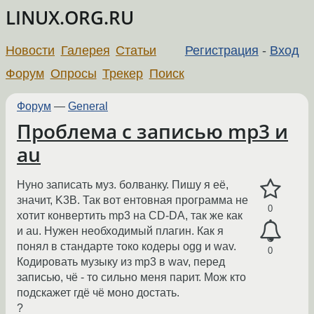
LINUX.ORG.RU
Новости
Галерея
Статьи
Регистрация
-
Вход
Форум
Опросы
Трекер
Поиск
Форум
—
General
Проблема с записью mp3 и
au
Нуно записать муз. болванку. Пишу я её,
значит, K3B. Так вот ентовная прогрaмма не
0
хотит конвертить mp3 на CD-DA, так же как
и au. Нужен необходимый плагин. Как я
понял в стандарте токо кодеры ogg и wav.
0
Кодировать музыку из mp3 в wav, перед
записью, чё - то сильно меня парит. Мож кто
подскажет гдё чё моно достать.
?