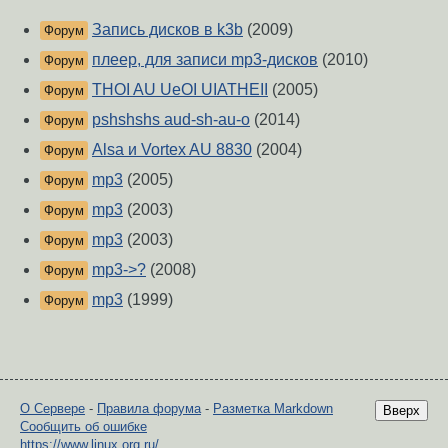
Запись дисков в k3b
(2009)
Форум
плеер, для записи mp3-дисков
(2010)
Форум
THOI AU UeOI UIATHEII
(2005)
Форум
pshshshs aud-sh-au-o
(2014)
Форум
Alsa и Vortex AU 8830
(2004)
Форум
mp3
(2005)
Форум
mp3
(2003)
Форум
mp3
(2003)
Форум
mp3->?
(2008)
Форум
mp3
(1999)
Форум
О Сервере
-
Правила форума
-
Разметка Markdown
Вверх
Сообщить об ошибке
https://www.linux.org.ru/