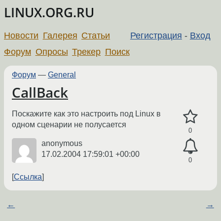
LINUX.ORG.RU
Новости
Галерея
Статьи
Регистрация
-
Вход
Форум
Опросы
Трекер
Поиск
Форум
—
General
CallBack
Поскажите как это настроить под Linux в
одном сценарии не полусается
0
anonymous
17.02.2004 17:59:01 +00:00
0
Ссылка
←
→