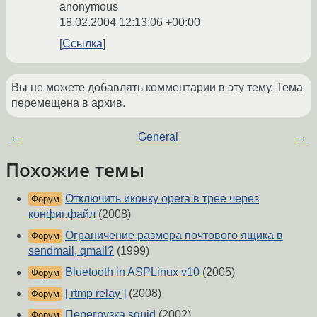
anonymous
18.02.2004 12:13:06 +00:00
Ссылка
Вы не можете добавлять комментарии в эту тему. Тема
перемещена в архив.
←
General
→
Похожие темы
Отключить иконку opera в трее через
Форум
конфиг.файл
(2008)
Ограничение размера почтового ящика в
Форум
sendmail, qmail?
(1999)
Bluetooth in ASPLinux v10
(2005)
Форум
[ rtmp relay ]
(2008)
Форум
Перегрузка squid
(2002)
Форум