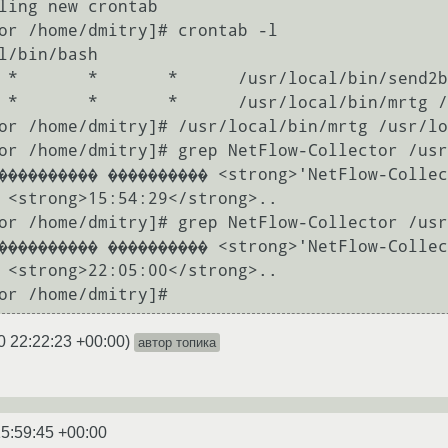
ling new crontab

or /home/dmitry]# crontab -l

l/bin/bash

 *       *       *      /usr/local/bin/send2b
 *       *       *      /usr/local/bin/mrtg /
or /home/dmitry]# /usr/local/bin/mrtg /usr/lo
or /home/dmitry]# grep NetFlow-Collector /usr
���������� ���������� <strong>'NetFlow-Collec
 <strong>15:54:29</strong>..

or /home/dmitry]# grep NetFlow-Collector /usr
���������� ���������� <strong>'NetFlow-Collec
 <strong>22:05:00</strong>..

0 22:22:23 +00:00
)
автор топика
5:59:45 +00:00