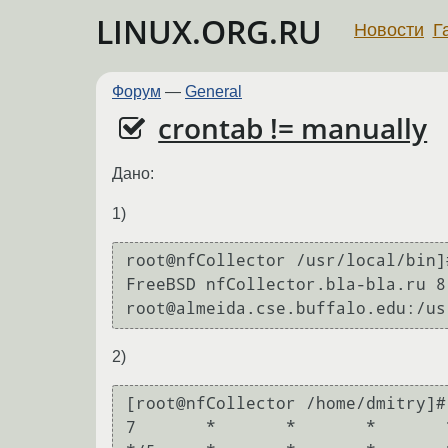
LINUX.ORG.RU
Новости
Г
Форум
—
General
crontab != manually
Дано:
1)
root@nfCollector /usr/local/bin]
FreeBSD nfCollector.bla-bla.ru 8.
2)
[root@nfCollector /home/dmitry]#
7       *       *       *       