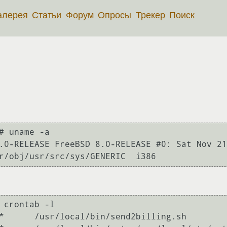
алерея
Статьи
Форум
Опросы
Трекер
Поиск
# uname -a

0-RELEASE FreeBSD 8.0-RELEASE #0: Sat Nov 21 15:
 crontab -l

*      /usr/local/bin/send2billing.sh
