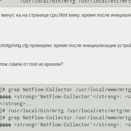
минут, на на странице cpu.html вижу: время после инициали
etc/mrtg/mrtg.cfg проверяю: время после инициализации устройс
тож самое от root но кроном?
]# grep NetFlow-Collector /usr/local/www/mrtg
���� <strong>'NetFlow-Collector'</strong>: <s
</strong>..

]# /usr/local/bin/mrtg /usr/local/etc/mrtg/mr
]# grep NetFlow-Collector /usr/local/www/mrtg
���� <strong>'NetFlow-Collector'</strong>: <s