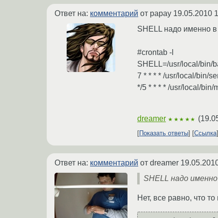
Ответ на:
комментарий
от papay
19.05.2010 1
SHELL надо именно в к
#crontab -l
SHELL=/usr/local/bin/
7 * * * * /usr/local/bin/s
*/5 * * * * /usr/local/bin/
dreamer
(
19.0
★★★★★
Показать ответы
Ссылка
Ответ на:
комментарий
от dreamer
19.05.2010
SHELL надо именно 
Нет, все равно, что то 