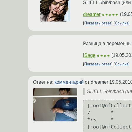
SHELL=/bin/bash (или
dreamer
(
19.0
★★★★★
Показать ответ
Ссылка
Разница в переменны
iSage
(
19.05.20
★★★★
Показать ответ
Ссылка
Ответ на:
комментарий
от dreamer
19.05.2010
SHELL=/bin/bash (и
[root@nfCollect
7       *      
*/5     *      
[root@nfCollect