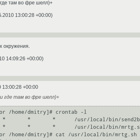
 где там во фре шелл)+
5.2010 13:00:28 +00:00
)
х окружения.
10 14:09:26 +00:00
)
 13:00:28 +00:00
ли где там во фре шелл)+
or /home/dmitry]# crontab -l

 *       *       *      /usr/local/bin/send2b
 *       *       *      /usr/local/bin/mrtg.s
or /home/dmitry]# cat /usr/local/bin/mrtg.sh
