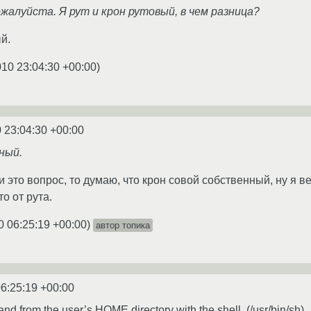
жалуйста. Я рут и крон рутовый, в чем разница?
й.
010 23:04:30 +00:00
)
 23:04:30 +00:00
ный.
 это вопрос, то думаю, что крон совой собственный, ну я ве
о от рута.
0 06:25:19 +00:00
)
автор топика
6:25:19 +00:00
d from the user’s HOME directory with the shell, (/usr/bin/sh).