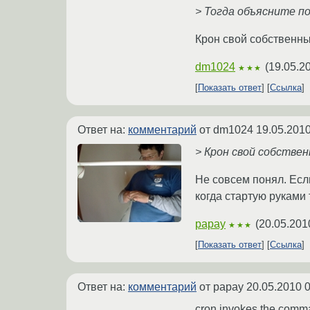
> Тогда объясните по
Крон свой собственны
dm1024
(
19.05.2
★★★
Показать ответ
Ссылка
Ответ на:
комментарий
от dm1024
19.05.2010
> Крон свой собствен
Не совсем понял. Если
когда стартую руками т
papay
(
20.05.201
★★★
Показать ответ
Ссылка
Ответ на:
комментарий
от papay
20.05.2010 0
cron invokes the comman