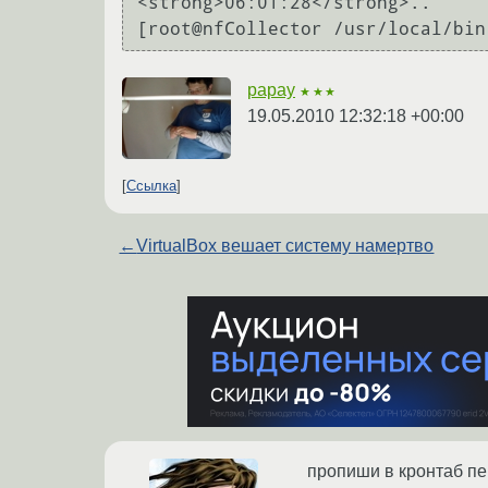
<strong>06:01:28</strong>..

papay
★★★
19.05.2010 12:32:18 +00:00
Ссылка
←
VirtualBox вешает систему намертво
пропиши в кронтаб пе