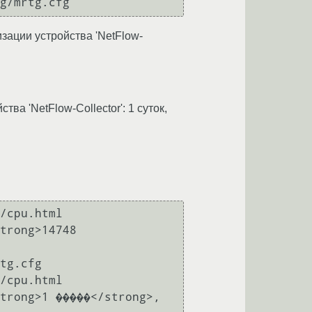
зации устройства 'NetFlow-
тва 'NetFlow-Collector': 1 суток,
/cpu.html

trong>14748 
tg.cfg

/cpu.html

trong>1 �����</strong>, 