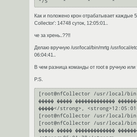
Как и положено крон отрабатывает каждые 5 
Collector': 14748 суток, 12:05:01..
че за хрень..??!!
Делаю вручную /usr/local/bin/mrtg /usr/local/
06:04:41..
В чем разница команды от root в ручную или 
P.S.
[root@nfCollector /usr/local/bin
����� ����� ������������� ������
�����</strong>, <strong>12:05:01
[root@nfCollector /usr/local/bin
[root@nfCollector /usr/local/bin
����� ����� ������������� ������