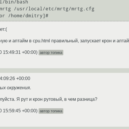
l/bin/bash

mrtg /usr/local/etc/mrtg/mrtg.cfg

ет:(
ную и аптайм в cpu.html правильный, запускает крон и апта
0 15:49:31 +00:00
)
автор топика
4:09:26 +00:00
ных окружения.
уйста. Я рут и крон рутовый, в чем разница?
0 15:59:45 +00:00
)
автор топика