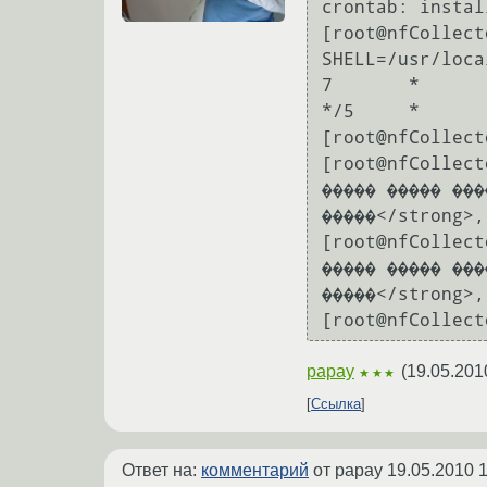
crontab: instal
[root@nfCollect
SHELL=/usr/loca
7       *      
*/5     *      
[root@nfCollect
[root@nfCollect
����� ����� ���
�����</strong>,
[root@nfCollect
����� ����� ���
�����</strong>,
papay
(
19.05.201
★★★
Ссылка
Ответ на:
комментарий
от papay
19.05.2010 1