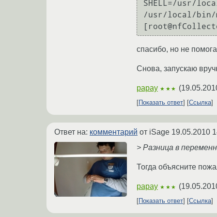
SHELL=/usr/loca
/usr/local/bin/
спасибо, но не помога
Снова, запускаю вруч
papay
(
19.05.201
★★★
Показать ответ
Ссылка
Ответ на:
комментарий
от iSage
19.05.2010 1
> Разница в перемен
Тогда объясните пожал
papay
(
19.05.201
★★★
Показать ответ
Ссылка