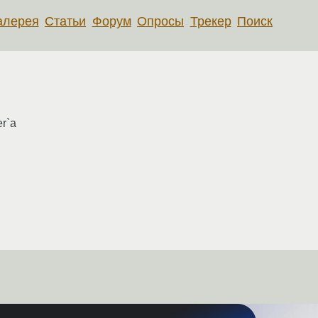
алерея
Статьи
Форум
Опросы
Трекер
Поиск
r`а