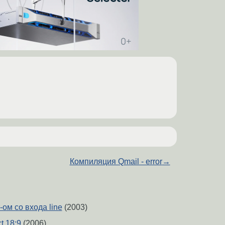
Компиляция Qmail - error
→
ом со входа line
(2003)
t 18:9
(2006)