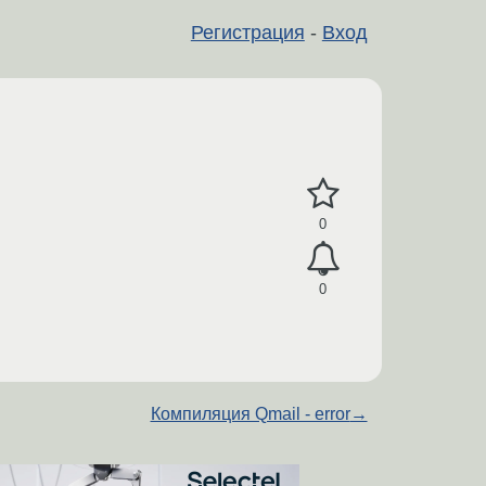
Регистрация
-
Вход
0
0
Компиляция Qmail - error
→