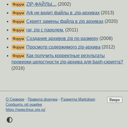
ZIP-ФАЙЛЫ....
(2002)
Форум
Ark не видит файлы в .zip-архивах
(2013)
Форум
Скрипт замены файла в zip архивах
(2020)
Форум
rar, zip с паролем.
(2011)
Форум
Создание архивов zip по размеру
(2008)
Форум
Просмотр содержимого zip-архива
(2012)
Форум
Как получить корректные результаты
Форум
проверки целостности zip-архива для bash-скрипта?
(2016)
О Сервере
-
Правила форума
-
Разметка Markdown
Вверх
Сообщить об ошибке
https://www.linux.org.ru/