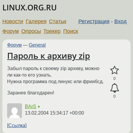
LINUX.ORG.RU
Новости
Галерея
Статьи
Регистрация
-
Вход
Форум
Опросы
Трекер
Поиск
Форум
—
General
Пароль к архиву zip
Забыл пароль к своему zip архиву, можно
ли как-то его узнать.
0
Нужна программа под линукс или фриибсд.
Заранее благодарен!
0
BArS
★
13.02.2004 15:34:17 +00:00
Ссылка