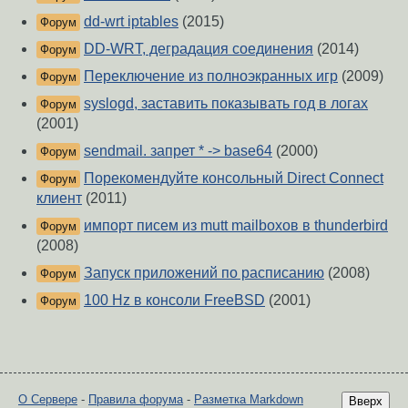
dd-wrt iptables
(2015)
Форум
DD-WRT, деградация соединения
(2014)
Форум
Переключение из полноэкранных игр
(2009)
Форум
syslogd, заставить показывать год в логах
Форум
(2001)
sendmail. запрет * -> base64
(2000)
Форум
Порекомендуйте консольный Direct Connect
Форум
клиент
(2011)
импорт писем из mutt mailboxов в thunderbird
Форум
(2008)
Запуск приложений по расписанию
(2008)
Форум
100 Hz в консоли FreeBSD
(2001)
Форум
О Сервере
-
Правила форума
-
Разметка Markdown
Вверх