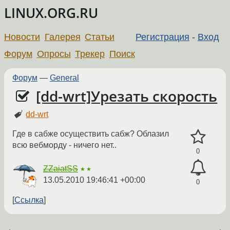
LINUX.ORG.RU
Новости
Галерея
Статьи
Регистрация
-
Вход
Форум
Опросы
Трекер
Поиск
Форум
—
General
[dd-wrt]Урезать скорость
dd-wrt
Где в сабже осуществить сабж? Облазил
всю вебморду - ничего нет..
0
ZZaiatSS
★★
13.05.2010 19:46:41 +00:00
0
Ссылка
←
→