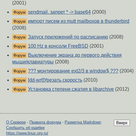
(2001)
sendmail. запрет * -> base64
(2000)
Форум
импорт писем из mutt mailboxов в thunderbird
Форум
(2008)
Запуск приложений по расписанию
(2008)
Форум
100 Hz в консоли FreeBSD
(2001)
Форум
Выключение экрана до первого действия
Форум
мыши/клавиатуры
(2008)
??? монтирование ext2/3 в window$ ???
(2004)
Форум
[dd-wrt]Урезать скорость
(2010)
Форум
Установка степени сжатия в libarchive
(2012)
Форум
О Сервере
-
Правила форума
-
Разметка Markdown
Вверх
Сообщить об ошибке
https://www.linux.org.ru/