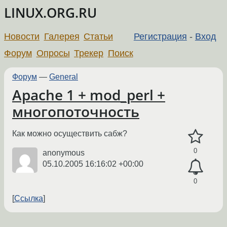
LINUX.ORG.RU
Новости
Галерея
Статьи
Регистрация
-
Вход
Форум
Опросы
Трекер
Поиск
Форум
—
General
Apache 1 + mod_perl +
многопоточность
Как можно осуществить сабж?
0
anonymous
05.10.2005 16:16:02 +00:00
0
Ссылка
←
→