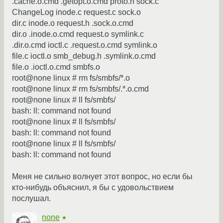
.cache.o.cmd .getopt.o.cmd proto.h sock.c
ChangeLog inode.c request.c sock.o
dir.c inode.o request.h .sock.o.cmd
dir.o .inode.o.cmd request.o symlink.c
.dir.o.cmd ioctl.c .request.o.cmd symlink.o
file.c ioctl.o smb_debug.h .symlink.o.cmd
file.o .ioctl.o.cmd smbfs.o
root@none linux # rm fs/smbfs/*.o
root@none linux # rm fs/smbfs/.*.o.cmd
root@none linux # ll fs/smbfs/
bash: ll: command not found
root@none linux # ll fs/smbfs/
bash: ll: command not found
root@none linux # ll fs/smbfs/
bash: ll: command not found
Меня не сильно волнует этот вопрос, но если бы
кто-нибудь объяснил, я бы с удовольствием
послушал.
none
★