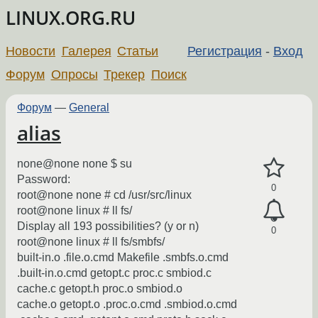
LINUX.ORG.RU
Новости
Галерея
Статьи
Регистрация
-
Вход
Форум
Опросы
Трекер
Поиск
Форум
—
General
alias
none@none none $ su
Password:
0
root@none none # cd /usr/src/linux
root@none linux # ll fs/
Display all 193 possibilities? (y or n)
0
root@none linux # ll fs/smbfs/
built-in.o .file.o.cmd Makefile .smbfs.o.cmd
.built-in.o.cmd getopt.c proc.c smbiod.c
cache.c getopt.h proc.o smbiod.o
cache.o getopt.o .proc.o.cmd .smbiod.o.cmd