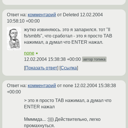
Ответ на:
комментарий
от Deleted
12.02.2004
10:58:10 +00:00
жутко извиняюсь. это я запарился. тот "ll
fs/smbfs", что сработал - это я просто TAB
нажимал, а думал что ENTER нажал.
none
★
12.02.2004 15:38:38 +00:00
автор топика
Показать ответ
Ссылка
Ответ на:
комментарий
от none
12.02.2004 15:38:38
+00:00
> это я просто TAB нажимал, а думал что
ENTER нажал
Ммммда... :)))) Действительно, легко
промахнуться.