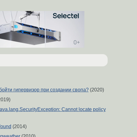
обойти гипервизор при создании свопа?
(2020)
2019)
va.lang.SecurityException: Cannot locate policy
 found
(2014)
ibgweather
(2010)