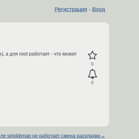
Регистрация
-
Вход
), а для root работает - что может
0
0
ле setxkbmap не работает смена раскладки
→