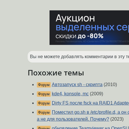
Вы не можете добавлять комментарии в эту т
Похожие темы
Автозапуск sh - скрипта
(2010)
Форум
kde4, konsole, mc
(2009)
Форум
Dirty FS после fsck на RAID1 Adapt
Форум
Поместил go.sh в /etc/profile.d, а он
Форум
а не для пользователей. Почему?
(2023)
обновление Teamviewer на OpenS
Форум