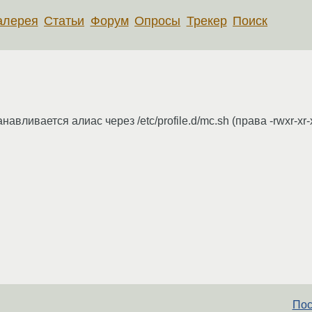
алерея
Статьи
Форум
Опросы
Трекер
Поиск
вливается алиас через /etc/profile.d/mc.sh (права -rwxr-xr-x
Пос