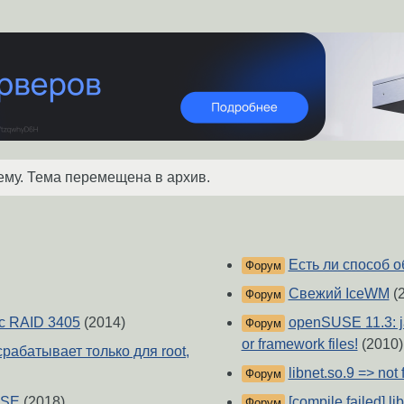
ему. Тема перемещена в архив.
Есть ли способ 
Форум
Свежий IceWM
(
Форум
ec RAID 3405
(2014)
openSUSE 11.3: ja
Форум
or framework files!
(2010)
 срабатывает только для root,
libnet.so.9 => not
Форум
USE
(2018)
[compile failed] l
Форум