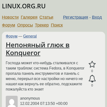
LINUX.ORG.RU
Новости
Галерея
Статьи
Регистрация
-
Вход
Форум
Опросы
Трекер
Поиск
Форум
—
General
Непоняный глюк в
Konqueror
Господа может кто-нибудь сталкивался с
таким траблом: система Fedora, в Konqueror
0
пропала панель инструментов и панель с
меню, перерыл все настройки но ничего не
нашел как вернуть ее обратно, подскажите
0
пожалуйста кто знает
anonymous
12.02.2004 07:13:50 +00:00