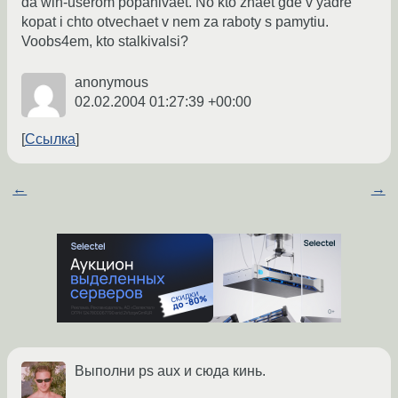
da win-userom popahivaet. No kto znaet gde v yadre
kopat i chto otvechaet v nem za raboty s pamytiu.
Voobs4em, kto stalkivalsi?
anonymous
02.02.2004 01:27:39 +00:00
Ссылка
←
→
Выполни ps aux и сюда кинь.