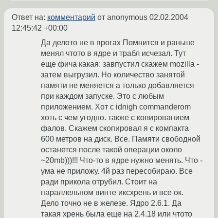
Ответ на:
комментарий
от anonymous
02.02.2004
12:45:42 +00:00
Да делото не в прогах Помнится и раньше
менял чтото в ядре и трабл исчезал. Тут
еще фича какая: завпустил скажем mozilla -
затем выгрузил. Но количество занятой
памяти не меняется а только добавляется
при каждом запуске. Это с любым
приложением. Хот с idnigh commanderom
хоть с чем угодно. также с копированием
фалов. Скажем скопировал я с компакта
600 метров на диск. Все. Памяти свободной
останется после такой операции около
~20mb)))!!! Что-то в ядре нужно менять. Что -
ума не приложу. 4й раз пересобираю. Все
ради прикола отрубил. Стоит на
параллельном винте иксхрень и все ок.
Дело точно не в железе. Ядро 2.6.1. Да
такая хрень была еще на 2.4.18 или чтото