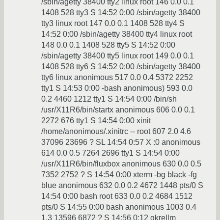
/sbin/agetty 38400 tty2 linux root 146 0.0 0.1
1408 528 tty3 S 14:52 0:00 /sbin/agetty 38400
tty3 linux root 147 0.0 0.1 1408 528 tty4 S
14:52 0:00 /sbin/agetty 38400 tty4 linux root
148 0.0 0.1 1408 528 tty5 S 14:52 0:00
/sbin/agetty 38400 tty5 linux root 149 0.0 0.1
1408 528 tty6 S 14:52 0:00 /sbin/agetty 38400
tty6 linux anonimous 517 0.0 0.4 5372 2252
tty1 S 14:53 0:00 -bash anonimous) 593 0.0
0.2 4460 1212 tty1 S 14:54 0:00 /bin/sh
/usr/X11R6/bin/startx anonimous 606 0.0 0.1
2272 676 tty1 S 14:54 0:00 xinit
/home/anonimous/.xinitrc -- root 607 2.0 4.6
37096 23696 ? SL 14:54 0:57 X :0 anonimous
614 0.0 0.5 7264 2696 tty1 S 14:54 0:00
/usr/X11R6/bin/fluxbox anonimous 630 0.0 0.5
7352 2752 ? S 14:54 0:00 xterm -bg black -fg
blue anonimous 632 0.0 0.2 4672 1448 pts/0 S
14:54 0:00 bash root 633 0.0 0.2 4684 1512
pts/0 S 14:55 0:00 bash anonimous 1003 0.4
1.3 13596 6872 ? S 14:56 0:12 gkrellm