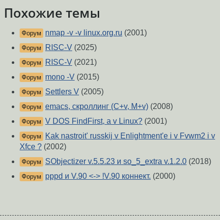
Похожие темы
nmap -v -v linux.org.ru
(2001)
Форум
RISC-V
(2025)
Форум
RISC-V
(2021)
Форум
mono -V
(2015)
Форум
Settlers V
(2005)
Форум
emacs, скроллинг (C+v, M+v)
(2008)
Форум
V DOS FindFirst, a v Linux?
(2001)
Форум
Kak nastroit' russkij v Enlightment'e i v Fvwm2 i v
Форум
Xfce ?
(2002)
SObjectizer v.5.5.23 и so_5_extra v.1.2.0
(2018)
Форум
pppd и V.90 <-> !V.90 коннект.
(2000)
Форум