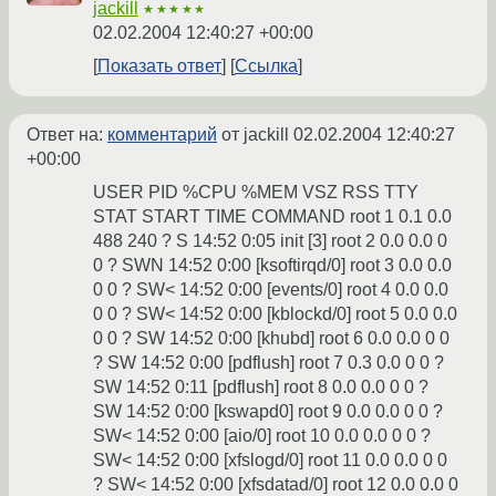
jackill
★★★★★
02.02.2004 12:40:27 +00:00
Показать ответ
Ссылка
Ответ на:
комментарий
от jackill
02.02.2004 12:40:27
+00:00
USER PID %CPU %MEM VSZ RSS TTY
STAT START TIME COMMAND root 1 0.1 0.0
488 240 ? S 14:52 0:05 init [3] root 2 0.0 0.0 0
0 ? SWN 14:52 0:00 [ksoftirqd/0] root 3 0.0 0.0
0 0 ? SW< 14:52 0:00 [events/0] root 4 0.0 0.0
0 0 ? SW< 14:52 0:00 [kblockd/0] root 5 0.0 0.0
0 0 ? SW 14:52 0:00 [khubd] root 6 0.0 0.0 0 0
? SW 14:52 0:00 [pdflush] root 7 0.3 0.0 0 0 ?
SW 14:52 0:11 [pdflush] root 8 0.0 0.0 0 0 ?
SW 14:52 0:00 [kswapd0] root 9 0.0 0.0 0 0 ?
SW< 14:52 0:00 [aio/0] root 10 0.0 0.0 0 0 ?
SW< 14:52 0:00 [xfslogd/0] root 11 0.0 0.0 0 0
? SW< 14:52 0:00 [xfsdatad/0] root 12 0.0 0.0 0