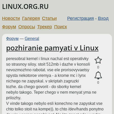
LINUX.ORG.RU
Новости
Галерея
Статьи
Регистрация
-
Вход
Форум
Опросы
Трекер
Поиск
Форум
—
General
pozhiranie pamyati v Linux
peresobral kernel i linux nachal est operativky
so strasnoy siloy. stoit 512mb i dazhe v konsoli
0
nevozmozhno rabotat. vse ele prorisovyvaetsy
spysta nekotoroe vremya - a krome mc i lynx
nichego ne zapyskal. v skriptah zagruzki
0
tozhe. da chego govorit - do sborky kernel
nebylo takogo. Teper chego v nem menyat yma ne
prilozhy.
V vinde takogo nebylo esli konechno ne zapyskat vse
chto tolko stoit na kompe)). to chto /dev/hands ponytno