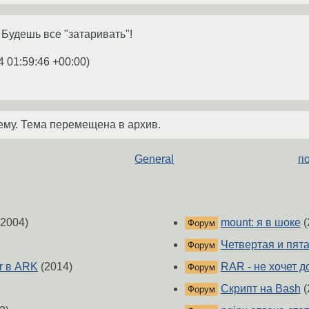
. Будешь все "затаривать"!
4 01:59:46 +00:00
)
ему. Тема перемещена в архив.
General
п
2004)
mount: я в шоке
(
Форум
Четвертая и пята
Форум
r в ARK
(2014)
RAR - не хочет д
Форум
Скрипт на Bash
(
Форум