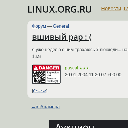
LINUX.ORG.RU
Новости
Г
Форум
—
General
вшивый рар : (
я уже неделю с ним трахаюсь :( люююди... н
1.rar
pascal
★★★
20.01.2004 11:20:07 +00:00
Ссылка
←
вэб камера