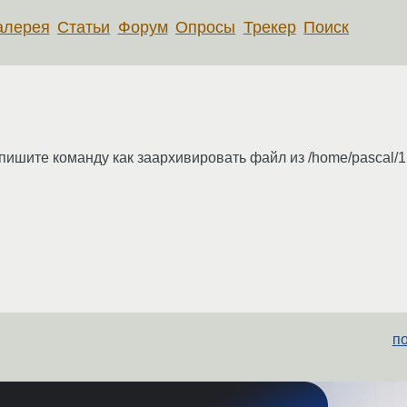
алерея
Статьи
Форум
Опросы
Трекер
Поиск
апишите команду как заархивировать файл из /home/pascal/1
п