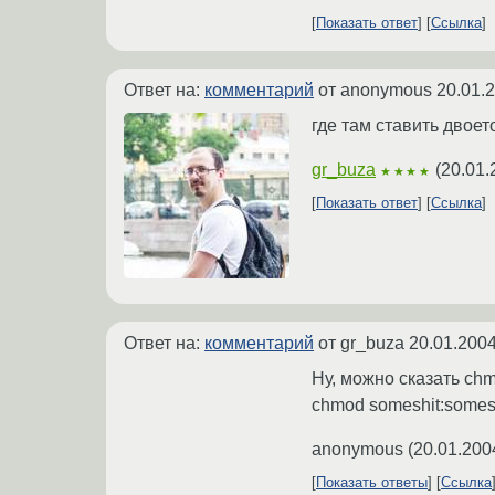
Показать ответ
Ссылка
Ответ на:
комментарий
от anonymous
20.01.
где там ставить двоет
gr_buza
(
20.01.
★★★★
Показать ответ
Ссылка
Ответ на:
комментарий
от gr_buza
20.01.2004
Ну, можно сказать chm
chmod someshit:somesh
anonymous
(
20.01.200
Показать ответы
Ссылка