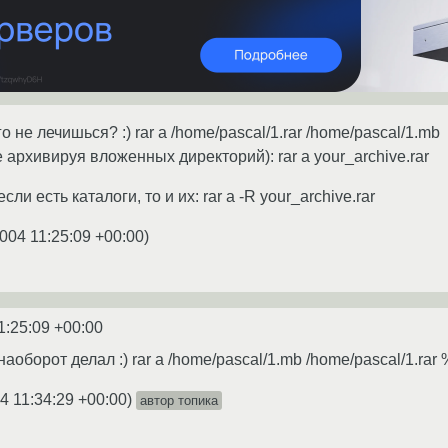
 не лечишься? :) rar a /home/pascal/1.rar /home/pascal/1.mb
е архивируя вложенных директорий): rar a your_archive.rar
если есть каталоги, то и их: rar a -R your_archive.rar
004 11:25:09 +00:00
)
1:25:09 +00:00
всё наоборот делал :) rar a /home/pascal/1.mb /home/pascal/1.rar %)
4 11:34:29 +00:00
)
автор топика