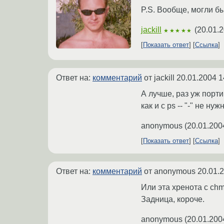
P.S. Вообще, могли бы
jackill
(
20.01.2
★★★★★
Показать ответ
Ссылка
Ответ на:
комментарий
от jackill
20.01.2004 1
А лучше, раз уж порти
как и с ps -- "-" не н
anonymous
(
20.01.200
Показать ответ
Ссылка
Ответ на:
комментарий
от anonymous
20.01.
Или эта хренота с chm
Задница, короче.
anonymous
(
20.01.200