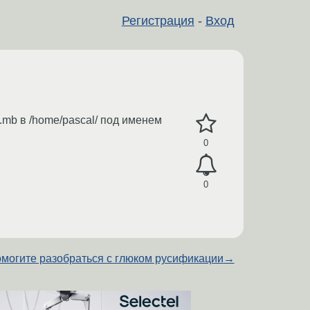
Регистрация
-
Вход
.mb в /home/pascal/ под именем
0
0
омогите разобраться с глюком русификации
→