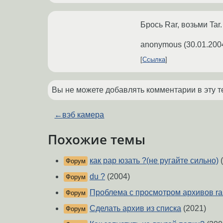
Брось Rar, возьми Tar
anonymous
(
30.01.200
Ссылка
Вы не можете добавлять комментарии в эту т
←
вэб камера
Похожие темы
как рар юзать ?(не ругайте сильно)
(
Форум
du ?
(2004)
Форум
Проблема с просмотром архивов ra
Форум
Сделать архив из списка
(2021)
Форум