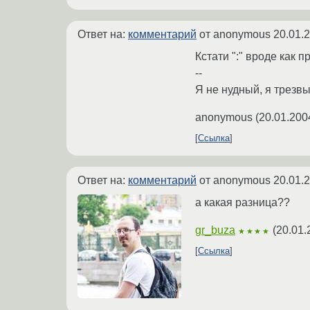
Ответ на:
комментарий
от anonymous
20.01.
Кстати ":" вроде как 
--
Я не нудный, я трезвы
anonymous
(
20.01.200
Ссылка
Ответ на:
комментарий
от anonymous
20.01.
а какая разница??
gr_buza
(
20.01.
★★★★
Ссылка