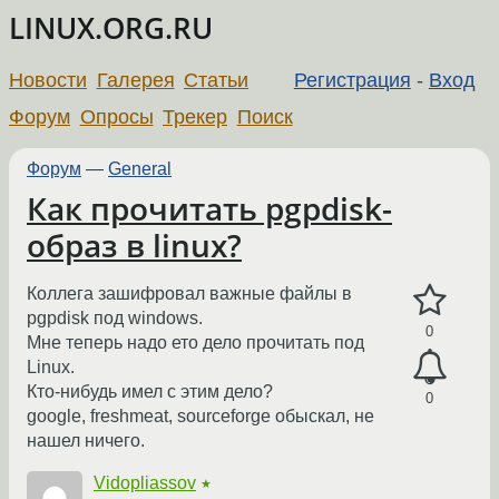
LINUX.ORG.RU
Новости
Галерея
Статьи
Регистрация
-
Вход
Форум
Опросы
Трекер
Поиск
Форум
—
General
Как прочитать pgpdisk-
образ в linux?
Коллега зашифровал важные файлы в
pgpdisk под windows.
0
Mне теперь надо ето дело прочитать под
Linux.
Кто-нибудь имел с этим дело?
0
google, freshmeat, sourceforge обыскал, не
нашел ничего.
Vidopliassov
★