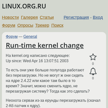
LINUX.ORG.RU
Новости
Галерея
Статьи
Регистрация
-
Вход
Форум
Опросы
Трекер
Поиск
Форум
—
General
Run-time kernel change
На kernel.org написано следующее:
Up since: Wed Apr 16 13:07:51 2003
0
То есть они уже больше полугода работают
без перезагрузки. Но не могут ж они сидеть
0
на ядре 2.4.22 или какое там было в то
время? Значит, можно сменить ядро, не
перезагружая систему? Тогда как это сделать?
Неохота сервак из-за ерунды перезагружать (скачал
2-Кб патчик к ядру).