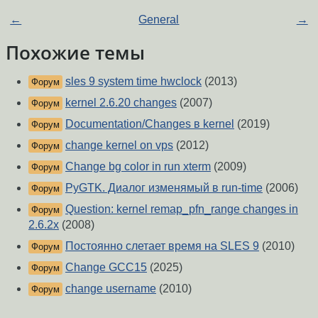
←
General
→
Похожие темы
sles 9 system time hwclock
(2013)
Форум
kernel 2.6.20 changes
(2007)
Форум
Documentation/Changes в kernel
(2019)
Форум
change kernel on vps
(2012)
Форум
Change bg color in run xterm
(2009)
Форум
PyGTK. Диалог изменямый в run-time
(2006)
Форум
Question: kernel remap_pfn_range changes in
Форум
2.6.2x
(2008)
Постоянно слетает время на SLES 9
(2010)
Форум
Change GCC15
(2025)
Форум
change username
(2010)
Форум