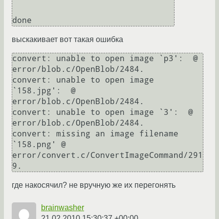
выскакивает вот такая ошибка
convert: unable to open image `p3':  @ 
error/blob.c/OpenBlob/2484.

convert: unable to open image 
`158.jpg':  @ 
error/blob.c/OpenBlob/2484.

convert: unable to open image `3':  @ 
error/blob.c/OpenBlob/2484.

convert: missing an image filename 
`158.png' @ 
error/convert.c/ConvertImageCommand/291
где накосячил? не вручную же их перегонять
brainwasher
21.02.2010 15:30:37 +00:00