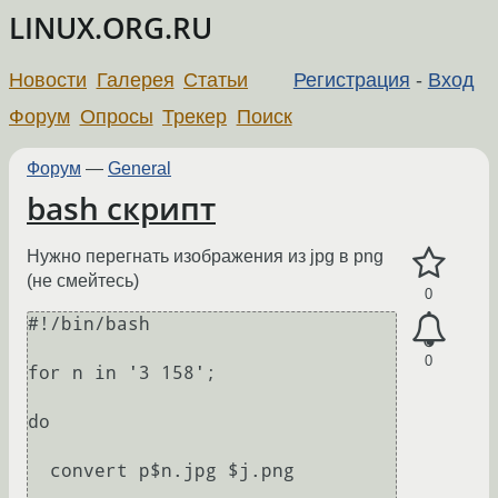
LINUX.ORG.RU
Новости
Галерея
Статьи
Регистрация
-
Вход
Форум
Опросы
Трекер
Поиск
Форум
—
General
bash скрипт
Нужно перегнать изображения из jpg в png
(не смейтесь)
0
#!/bin/bash

0
for n in '3 158';

do

  convert p$n.jpg $j.png
