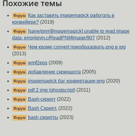
Похожие темы
Как заставить imagemagick работать в
Форум
конвейере?
(2019)
[sane/pnm][imagemagick] unable to read image
Форум
data: error/pnm.c/ReadPNMImage/907
(2012)
Чем кроме convert преобразовать png в jpg
Форум
(2013)
wmf2eps
(2009)
Форум
добавление скриншота
(2005)
Форум
imagemagick баг конвертации png
(2020)
Форум
pdf 2 img (ghostscript)
(2011)
Форум
Bash-скрипт
(2022)
Форум
Bash Скрипт.
(2022)
Форум
bash скрипты
(2023)
Форум