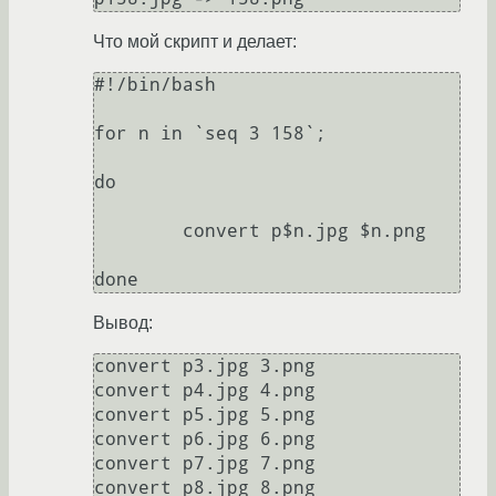
Что мой скрипт и делает:
#!/bin/bash   

for n in `seq 3 158`;

do

	convert p$n.jpg $n.png

done
Вывод:
convert p3.jpg 3.png

convert p4.jpg 4.png

convert p5.jpg 5.png

convert p6.jpg 6.png

convert p7.jpg 7.png

convert p8.jpg 8.png
