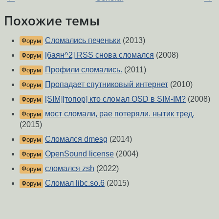
Похожие темы
Сломались печеньки
(2013)
Форум
[баян^2] RSS снова сломался
(2008)
Форум
Профили сломались.
(2011)
Форум
Пропадает спутниковый интернет
(2010)
Форум
[SIM][топор] кто сломал OSD в SIM-IM?
(2008)
Форум
мост сломали, pae потеряли. нытик тред.
Форум
(2015)
Сломался dmesg
(2014)
Форум
OpenSound license
(2004)
Форум
сломался zsh
(2022)
Форум
Сломал libc.so.6
(2015)
Форум