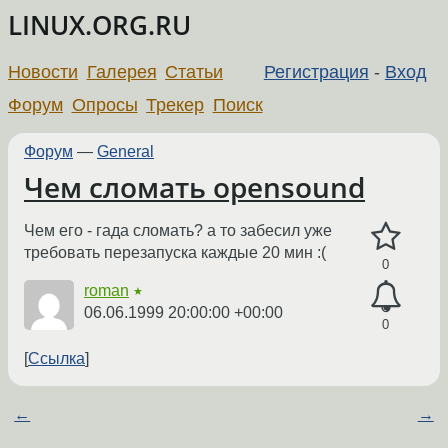
LINUX.ORG.RU
Новости
Галерея
Статьи
Регистрация
-
Вход
Форум
Опросы
Трекер
Поиск
Форум
—
General
Чем сломать opensound
Чем его - гада сломать? а то забесил уже
требовать перезапуска каждые 20 мин :(
0
roman
★
06.06.1999 20:00:00 +00:00
0
Ссылка
←
→