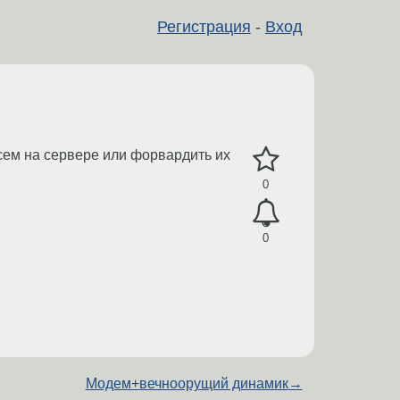
Регистрация
-
Вход
исем на сервере или форвардить их
0
0
Модем+вечноорущий динамик
→