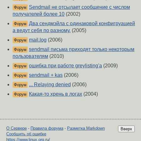
Sendmail не отсылает сообщение с числом
Форум
получателей более 10
(2002)
Два сендмэйла с одинаковой конфигруацией
Форум
а ведут себя по разному.
(2005)
mail.log
(2006)
Форум
sendmail письма приходят только некоторым
Форум
пользователям
(2010)
ошибка при работе greylisting'a
(2009)
Форум
sendmail + kas
(2006)
Форум
... Relaying denied
(2006)
Форум
Какая-то хрень в логах
(2004)
Форум
О Сервере
-
Правила форума
-
Разметка Markdown
Вверх
Сообщить об ошибке
https://www.linux.org.ru/