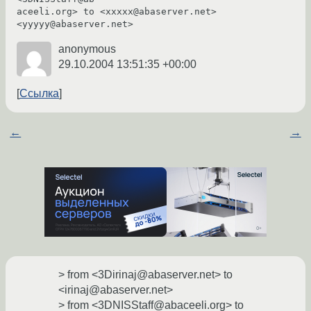
aceeli.org> to <xxxxx@abaserver.net> 
<yyyyy@abaserver.net>
anonymous
29.10.2004 13:51:35 +00:00
Ссылка
←
→
> from <3Dirinaj@abaserver.net> to
<irinaj@abaserver.net>
> from <3DNISStaff@abaceeli.org> to