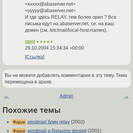
<xxxxx@abaserver.net>
<yyyyy@abaserver.net>
И где здесь RELAY, тем более open ? Все
письма идут на abaserver.net, т.е. на ваш
домен (см. /etc/mail/local-host-names).
spirit
★★★★★
29.10.2004 15:34:34 +00:00
Ссылка
Вы не можете добавлять комментарии в эту тему. Тема
перемещена в архив.
←
Admin
→
Похожие темы
sendmail блин relay
(2002)
Форум
sendmail и Relaying denied
(2001)
Форум