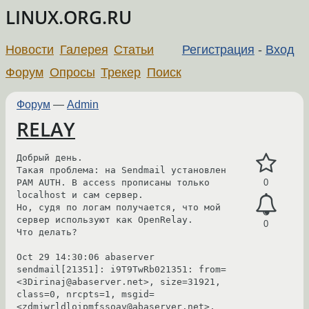
LINUX.ORG.RU
Новости
Галерея
Статьи
Регистрация
-
Вход
Форум
Опросы
Трекер
Поиск
Форум
—
Admin
RELAY
Добрый день.

Такая проблема: на Sendmail установлен 
PAM AUTH. В access прописаны только 
0
localhost и сам сервер.

Но, судя по логам получается, что мой 
сервер используют как OpenRelay.

0
Что делать?

Oct 29 14:30:06 abaserver 
sendmail[21351]: i9T9TwRb021351: from=
<3Dirinaj@abaserver.net>, size=31921, 
class=0, nrcpts=1, msgid=
<zdmjwrldloipmfssoav@abaserver.net>, 