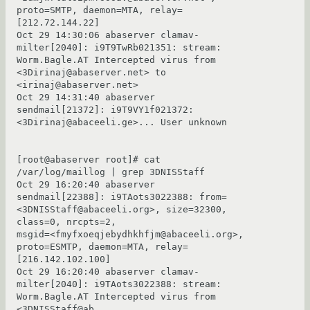
proto=SMTP, daemon=MTA, relay=
[212.72.144.22]

Oct 29 14:30:06 abaserver clamav-
milter[2040]: i9T9TwRb021351: stream: 
Worm.Bagle.AT Intercepted virus from 
<3Dirinaj@abaserver.net> to 
<irinaj@abaserver.net>

Oct 29 14:31:40 abaserver 
sendmail[21372]: i9T9VY1f021372: 
<3Dirinaj@abaceeli.ge>... User unknown

[root@abaserver root]# cat 
/var/log/maillog | grep 3DNISStaff

Oct 29 16:20:40 abaserver 
sendmail[22388]: i9TAots3022388: from=
<3DNISStaff@abaceeli.org>, size=32300, 
class=0, nrcpts=2,

msgid=<fmyfxoeqjebydhkhfjm@abaceeli.org>, 
proto=ESMTP, daemon=MTA, relay=
[216.142.102.100]

Oct 29 16:20:40 abaserver clamav-
milter[2040]: i9TAots3022388: stream: 
Worm.Bagle.AT Intercepted virus from 
<3DNISStaff@ab
