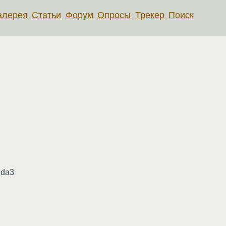
алерея
Статьи
Форум
Опросы
Трекер
Поиск
hda3