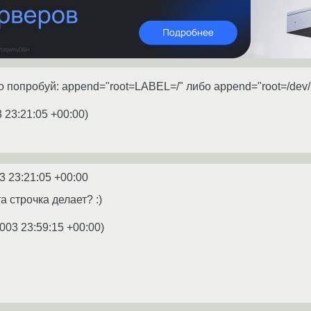
о попробуй: append="root=LABEL=/" либо append="root=/dev/h
 23:21:05 +00:00
)
3 23:21:05 +00:00
а строчка делает? :)
003 23:59:15 +00:00
)