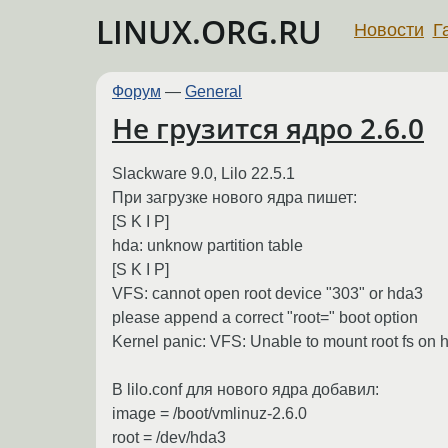
LINUX.ORG.RU
Новости
Г
Форум
—
General
Нe грузится ядро 2.6.0
Slackware 9.0, Lilo 22.5.1
При загрузке нового ядра пишет:
[S K I P]
hda: unknow partition table
[S K I P]
VFS: cannot open root device "303" or hda3
please append a correct "root=" boot option
Kernel panic: VFS: Unable to mount root fs on 
В lilo.conf для нового ядра добавил:
image = /boot/vmlinuz-2.6.0
root = /dev/hda3