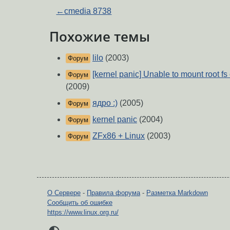
←
cmedia 8738
Похожие темы
lilo
(2003)
Форум
[kernel panic] Unable to mount root f
Форум
(2009)
ядро :)
(2005)
Форум
kernel panic
(2004)
Форум
ZFx86 + Linux
(2003)
Форум
О Сервере
-
Правила форума
-
Разметка Markdown
Сообщить об ошибке
https://www.linux.org.ru/