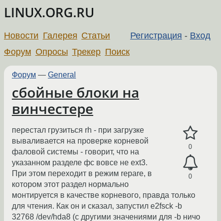
LINUX.ORG.RU
Новости
Галерея
Статьи
Регистрация
-
Вход
Форум
Опросы
Трекер
Поиск
Форум
—
General
сбойные блоки на
винчестере
перестал грузиться rh - при загрузке
вываливается на проверке корневой
0
фаловой системы - говорит, что на
указанном разделе фс вовсе не ext3.
При этом переходит в режим repare, в
0
котором этот раздел нормально
монтируется в качестве корневого, правда только
для чтения. Как он и сказал, запустил e2fsck -b
32768 /dev/hda8 (с другими значениями для -b ничо