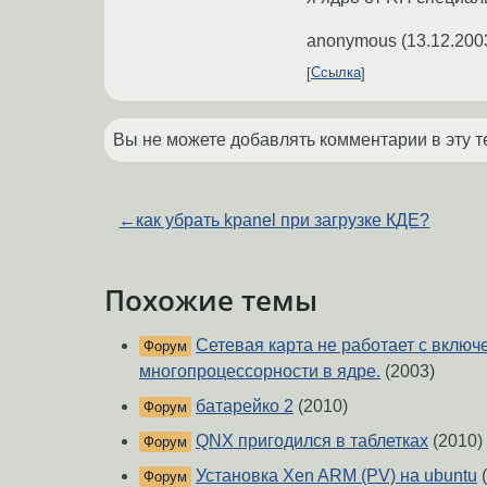
anonymous
(
13.12.200
Ссылка
Вы не можете добавлять комментарии в эту т
←
как убрать kpanel при загрузке КДЕ?
Похожие темы
Сетевая карта не работает с вклю
Форум
многопроцессорности в ядре.
(2003)
батарейко 2
(2010)
Форум
QNX пригодился в таблетках
(2010)
Форум
Установка Xen ARM (PV) на ubuntu
(
Форум