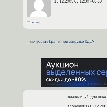
13.12.2003 08:12:30 +00:00
Ссылка
←
как убрать kpanel при загрузке КДЕ?
компилируй. для неко
anonymous
(
13.12.200