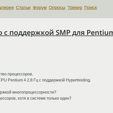
алерея
Статьи
Форум
Опросы
Трекер
Поиск
 с поддержкой SMP для Pentium 
тво процессоров.
U Pentium 4 2.8 Гц с поддержкой Hypertreiding.
ержкой многопроцессорности?
цессоров, хотя в системе только один?