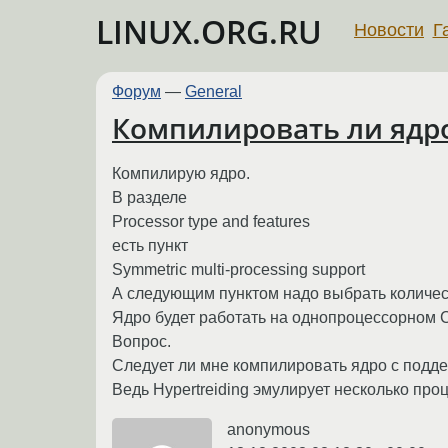
LINUX.ORG.RU
Новости
Г
Форум
—
General
Компилировать ли ядро
Компилирую ядро.
В разделе
Processor type and features
есть пункт
Symmetric multi-processing support
А следующим пунктом надо выбрать количес
Ядро будет работать на однопроцессорном CP
Вопрос.
Следует ли мне компилировать ядро с подд
Ведь Hypertreiding эмулирует несколько про
anonymous