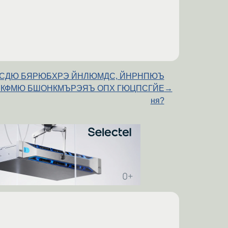
СДЮ БЯРЮБХРЭ ЙНЛЮМДС, ЙНРНПЮЪ
КФМЮ БШОНКМЪРЭЯЪ ОПХ ГЮЦПСГЙЕ
→
ня?