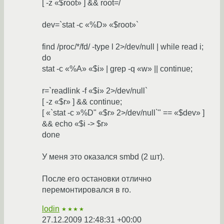
[ -z «$root» ] && root=/
dev=`stat -c «%D» «$root»`
find /proc/*/fd/ -type l 2>/dev/null | while read i;
do
stat -c «%A» «$i» | grep -q «w» || continue;
r=`readlink -f «$i» 2>/dev/null`
[ -z «$r» ] && continue;
[ «`stat -c »%D" «$r» 2>/dev/null`" == «$dev» ]
&& echo «$i -> $r»
done
У меня это оказался smbd (2 шт).
После его остановки отлично
перемонтировался в ro.
lodin
★★★★
27.12.2009 12:48:31 +00:00