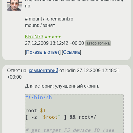
но:
# mount / -o remount,ro
mount: / занят
KRoN73
★★★★★
27.12.2009 13:12:42 +00:00
автор топика
Показать ответ
Ссылка
Ответ на:
комментарий
от lodin
27.12.2009 12:48:31
+00:00
Для истории: улучшенный скрипт.
#!/bin/sh
root=
$1
[ -z 
"
$root
"
 ] && root=/

# get target FS device ID (see 