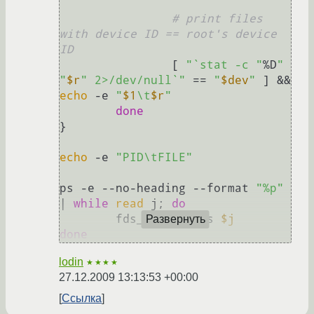
# print files 
with device ID == root's device 
ID
                [ 
"`stat -c "
%D
" 
"
$r
" 2>/dev/null`"
 == 
"
$dev
"
 ] && 
echo
 -e 
"
$1
\t
$r
"
done
}

echo
 -e 
"PID\tFILE"
ps -e --no-heading --format 
"%p"
| 
while
read
 j; 
do
        fds_of_process 
$j
Развернуть
done
lodin
★★★★
27.12.2009 13:13:53 +00:00
Ссылка