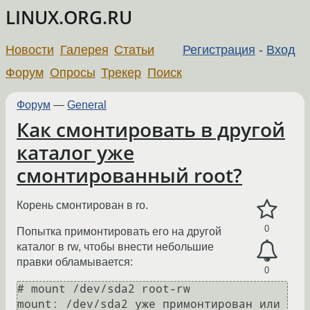
LINUX.ORG.RU
Новости
Галерея
Статьи
Регистрация
-
Вход
Форум
Опросы
Трекер
Поиск
Форум
—
General
Как смонтировать в другой
каталог уже
смонтированный root?
Корень смонтирован в ro.
0
Попытка примонтировать его на другой
каталог в rw, чтобы внести небольшие
правки обламывается:
0
# mount /dev/sda2 root-rw 

mount: /dev/sda2 уже примонтирован или 