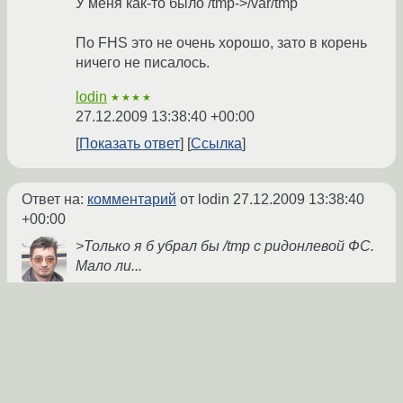
У меня как-то было /tmp->/var/tmp
По FHS это не очень хорошо, зато в корень
ничего не писалось.
lodin
★★★★
27.12.2009 13:38:40 +00:00
Показать ответ
Ссылка
Ответ на:
комментарий
от lodin
27.12.2009 13:38:40
+00:00
>Только я б убрал бы /tmp с ридонлевой ФС.
Мало ли...
У меня /tmp в tmpfs был. А тут, когда недавно
восстанавливал упавшую корневую
систему, снёс fstab, а восстановил его не в
полном объёме, про /tmp забыл :) Сейчас
исправил...