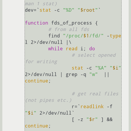
man 1 stat)
dev=`
stat
 -c 
"%D"
"
$root
"
`

function
 fds_of_process {

# from all fds
        find 
"/proc/
$1
/fd/"
 -
type
l 2>/dev/null |\

while
read
 i; 
do
# select opened 
for writing
stat
 -c 
"%A"
"
$i
"
2>/dev/null | grep -q 
"w"
  || 
continue
;

# get real files 
(not pipes etc.)
                r=`
readlink
 -f 
"
$i
"
 2>/dev/null`

                [ -z 
"
$r
"
 ] && 
continue
;
