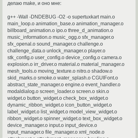
делаю make, и оно мне:
g++ -Wall -DNDEBUG -O2 -o supertuxkart main.o
main_loop.o animation_base.o animation_manager.o
billboard_animation.o ipo.o three_d_animation.o
music_information.o music_ogg.o sfx_manager.o
sfx_openal.o sound_manager.o challenge.o
challenge_data.o unlock_manager.o player.o
stk_config.o user_config.o device_config.o camera.o
explosion.o irr_driver.o material.o material_manager.o
mesh_tools.o moving_texture.o nitro.o shadow.o
skid_marks.o smoke.o water_splash.o CGUIFont.o
abstract_state_manager.o engine.o event_handler.o
modaldialog.o screen_loader.o screen.o skin.o
widget.o button_widget.o check_box_widget.o
dynamic_ribbon_widget.o icon_button_widget.o
label_widget.o list_widget.o model_view_widget.o
ribbon_widget.o spinner_widget.o text_box_widget.o
device_manager.o input.o input_device.o
input_manager.o file_manager.o xml_node.o