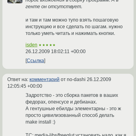
генте он отсутствует.
и там и там можно тупо взять пошаговую
инструкцию и все сделать по шагам. нужно
только уметь читать и нажимать кнопки.
isden
★★★★★
26.12.2009 18:02:11 +00:00
Ссылка
Ответ на:
комментарий
от no-dashi
26.12.2009
12:05:45 +00:00
Задротство - это сборка пакетов в ваших
федорах, опенсусе и дебианах.
А гентушные ебилды элементарны - это ж
просто цивилизованный способ делать
make install :)
ТС: media-libs/freeglut установить надо, как я