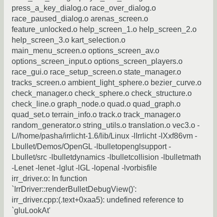
press_a_key_dialog.o race_over_dialog.o
race_paused_dialog.o arenas_screen.o
feature_unlocked.o help_screen_1.o help_screen_2.o
help_screen_3.o kart_selection.o
main_menu_screen.o options_screen_av.o
options_screen_input.o options_screen_players.o
race_gui.o race_setup_screen.o state_manager.o
tracks_screen.o ambient_light_sphere.o bezier_curve.o
check_manager.o check_sphere.o check_structure.o
check_line.o graph_node.o quad.o quad_graph.o
quad_set.o terrain_info.o track.o track_manager.o
random_generator.o string_utils.o translation.o vec3.o -
L//home/pasha/irrlicht-1.6/lib/Linux -lIrrlicht -lXxf86vm -
Lbullet/Demos/OpenGL -lbulletopenglsupport -
Lbullet/src -lbulletdynamics -lbulletcollision -lbulletmath
-Lenet -lenet -lglut -lGL -lopenal -lvorbisfile
irr_driver.o: In function
`IrrDriver::renderBulletDebugView()':
irr_driver.cpp:(.text+0xaa5): undefined reference to
`gluLookAt'