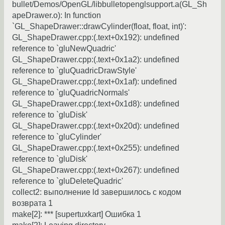
bullet/Demos/OpenGL/libbulletopenglsupport.a(GL_Sh
apeDrawer.o): In function
`GL_ShapeDrawer::drawCylinder(float, float, int)':
GL_ShapeDrawer.cpp:(.text+0x192): undefined
reference to `gluNewQuadric'
GL_ShapeDrawer.cpp:(.text+0x1a2): undefined
reference to `gluQuadricDrawStyle'
GL_ShapeDrawer.cpp:(.text+0x1af): undefined
reference to `gluQuadricNormals'
GL_ShapeDrawer.cpp:(.text+0x1d8): undefined
reference to `gluDisk'
GL_ShapeDrawer.cpp:(.text+0x20d): undefined
reference to `gluCylinder'
GL_ShapeDrawer.cpp:(.text+0x255): undefined
reference to `gluDisk'
GL_ShapeDrawer.cpp:(.text+0x267): undefined
reference to `gluDeleteQuadric'
collect2: выполнение ld завершилось с кодом
возврата 1
make[2]: *** [supertuxkart] Ошибка 1