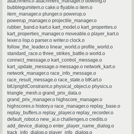
attachment.o attachment_manager.o bowling.o
bubblegumitem.o cake.o flyable.o item.o
item_manager.o plunger.o powerup.o
powerup_manager.o projectile_manager.o
rubber_band.o kart.o kart_model.o kart_properties.o
kart_properties_manager.o moveable.o player_kart.o
lexer.o lisp.o parser.o writer.o clock.o
follow_the_leader.o linear_world.o profile_world.o
standard_race.o three_strikes_battle.o world.o
connect_message.o kart_control_message.o
kart_update_message.o message.o network_kart.o
network_manager.o race_info_message.o
race_result_message.o race_state.o btKart.o
btUprightConstraint.o physical_object.o physics.o
triangle_mesh.o grand_prix_data.o
grand_prix_manager.o highscore_manager.o
highscores.o history.o race_manager.o replay_base.o
replay_buffers.o replay_player.o replay_recorder.o
default_robot.o new_ai.o challenges.o credits.o
add_device_dialog.o enter_player_name_dialog.o
track_info_dialog.o player_info_dialog.o