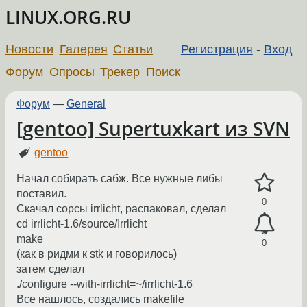
LINUX.ORG.RU
Новости
Галерея
Статьи
Регистрация
-
Вход
Форум
Опросы
Трекер
Поиск
Форум
—
General
[gentoo] Supertuxkart из SVN
gentoo
Начал собирать сабж. Все нужные либы
поставил.
0
Скачал сорсы irrlicht, распаковал, сделал
cd irrlicht-1.6/source/Irrlicht
make
0
(как в ридми к stk и говорилось)
затем сделал
./configure --with-irrlicht=~/irrlicht-1.6
Все нашлось, создались makefile