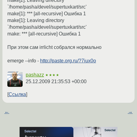
make[2]: Leaving directory
`/home/pasha/devel/supertuxkart/src'
make[1]: *** [all-recursive] Ошибка 1
make[1]: Leaving directory
`/home/pasha/devel/supertuxkart/src'
make: *** [all-recursive] Ошибка 1
При этом сам irrlicht собрался нормально
emerge --info -
http://paste.org.ru/?7iux0o
pashazz
★★★★
25.12.2009 21:35:53 +00:00
Ссылка
←
→