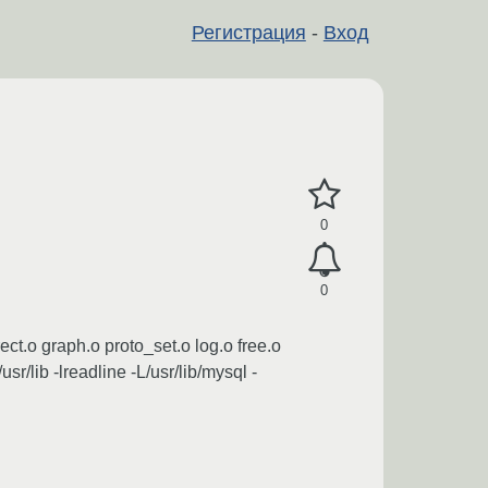
Регистрация
-
Вход
0
0
ct.o graph.o proto_set.o log.o free.o
/lib -lreadline -L/usr/lib/mysql -