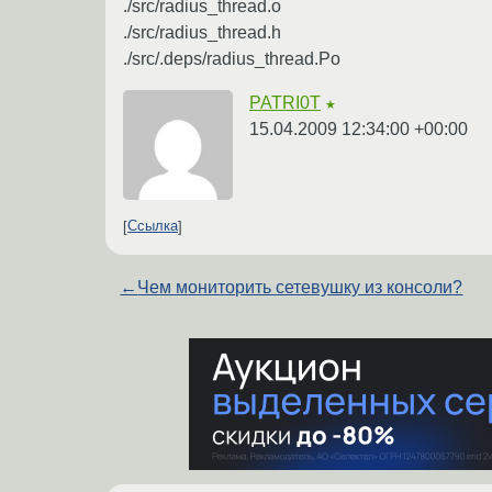
./src/radius_thread.o
./src/radius_thread.h
./src/.deps/radius_thread.Po
PATRI0T
★
15.04.2009 12:34:00 +00:00
Ссылка
←
Чем мониторить сетевушку из консоли?