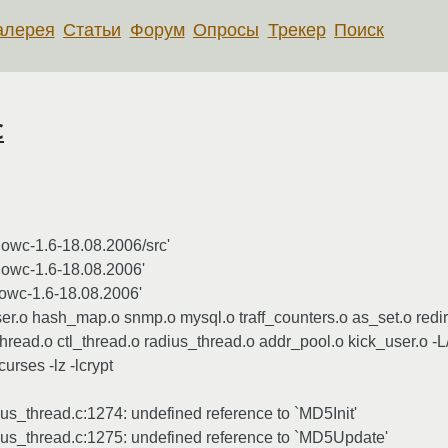
алерея
Статьи
Форум
Опросы
Трекер
Поиск
c
lowc-1.6-18.08.2006/src'
lowc-1.6-18.08.2006'
lowc-1.6-18.08.2006'
ser.o hash_map.o snmp.o mysql.o traff_counters.o as_set.o redire
ad.o ctl_thread.o radius_thread.o addr_pool.o kick_user.o -L/usr
curses -lz -lcrypt
s_thread.c:1274: undefined reference to `MD5Init'
us_thread.c:1275: undefined reference to `MD5Update'