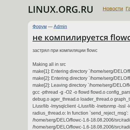
LINUX.ORG.RU
Новости
Г
Форум
—
Admin
не компилируется flow
застрял при компиляции flowc
Making all in src
make[1]: Entering directory `/home/serg/DELO/f
make[2]: Entering directory `/home/serg/DELO/f
make[2]: Leaving directory `/home/serg/DELO/f
gcc -pthread -g -O2 -o flowd flowd.o config_par
debug.o ager_thread.o loader_thread.o graph_thre
L/usr/lib -lmysqlclient -L/usr/lib -lnetsnmp -lssl -l
radius_thread.o: In function `send_reject_msg':
/home/serg/DELO/flowc-1.6-18.08.2006/src/radiu
/home/serg/DELO/flowc-1.6-18.08.2006/src/radi