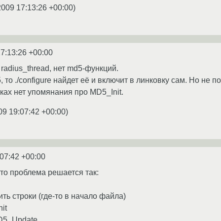
2009 17:13:26 +00:00
)
7:13:26 +00:00
ет radius_thread, нет md5-функций.
 то ./configure найдет её и включит в линковку сам. Но не п
иках нет упомянания про MD5_Init.
09 19:07:42 +00:00
)
:07:42 +00:00
 то проблема решается так:
ить строки (где-то в начало файла)
it
D5_Update