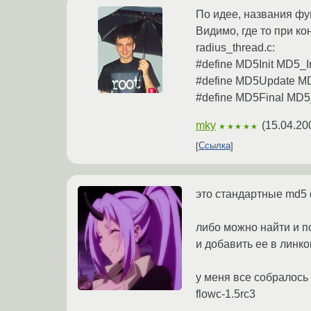
По идее, названия фу
Видимо, где то при к
radius_thread.c:
#define MD5Init MD5_In
#define MD5Update M
#define MD5Final MD5
mky
(
15.04.20
★★★★★
Ссылка
это стандартные md5
либо можно найти и п
и добавить ее в линко
у меня все собралось
flowc-1.5rc3