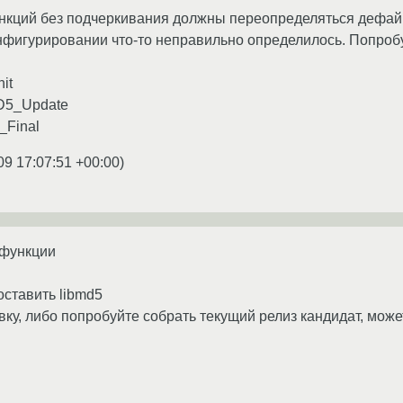
нкций без подчеркивания должны переопределяться дефайн
онфигурировании что-то неправильно определилось. Попроб
it
D5_Update
_Final
09 17:07:51 +00:00
)
 функции
оставить libmd5
вку, либо попробуйте собрать текущий релиз кандидат, може