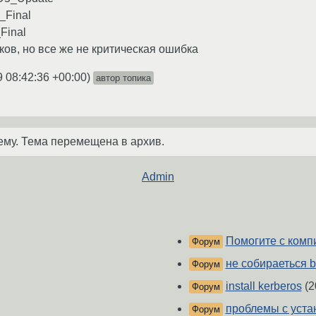
_Final
Final
ков, но все же не критическая ошибка
9 08:42:36 +00:00
)
автор топика
ему. Тема перемещена в архив.
Admin
Помогите с комп
Форум
не собираеться b
Форум
install kerberos
(2
Форум
проблемы с уста
Форум