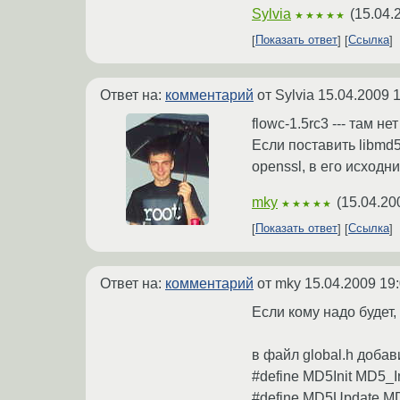
Sylvia
(
15.04.
★★★★★
Показать ответ
Ссылка
Ответ на:
комментарий
от Sylvia
15.04.2009 1
flowc-1.5rc3 --- там н
Если поставить libmd5,
openssl, в его исходн
mky
(
15.04.20
★★★★★
Показать ответ
Ссылка
Ответ на:
комментарий
от mky
15.04.2009 19
Если кому надо будет,
в файл global.h добав
#define MD5Init MD5_In
#define MD5Update M