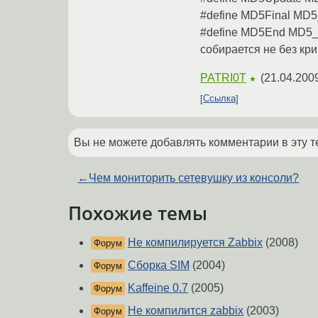
#define MD5Final MD5
#define MD5End MD5_
собирается не без кри
PATRI0T
(
21.04.200
★
Ссылка
Вы не можете добавлять комментарии в эту т
←
Чем мониторить сетевушку из консоли?
Похожие темы
Не компилируется Zabbix
(2008)
Форум
Сборка SIM
(2004)
Форум
Kaffeine 0.7
(2005)
Форум
Не компилится zabbix
(2003)
Форум