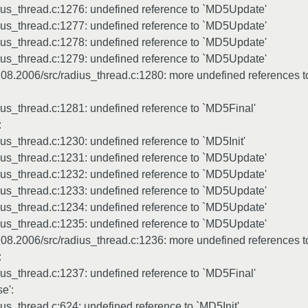
us_thread.c:1276: undefined reference to `MD5Update'
us_thread.c:1277: undefined reference to `MD5Update'
us_thread.c:1278: undefined reference to `MD5Update'
us_thread.c:1279: undefined reference to `MD5Update'
08.2006/src/radius_thread.c:1280: more undefined references 
us_thread.c:1281: undefined reference to `MD5Final'
:
s_thread.c:1230: undefined reference to `MD5Init'
us_thread.c:1231: undefined reference to `MD5Update'
us_thread.c:1232: undefined reference to `MD5Update'
us_thread.c:1233: undefined reference to `MD5Update'
us_thread.c:1234: undefined reference to `MD5Update'
us_thread.c:1235: undefined reference to `MD5Update'
08.2006/src/radius_thread.c:1236: more undefined references 
:
us_thread.c:1237: undefined reference to `MD5Final'
e':
s_thread.c:624: undefined reference to `MD5Init'