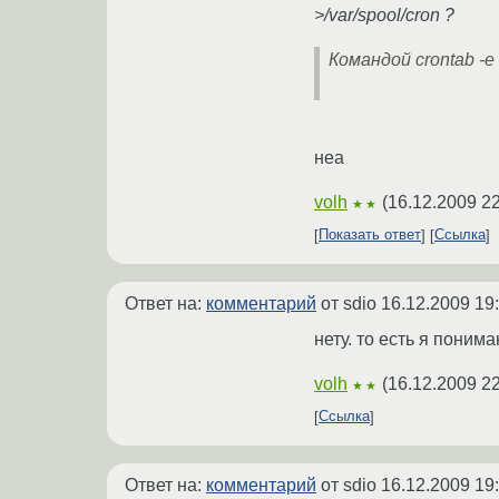
>/var/spool/cron ?
Командой crontab -e
неа
volh
(
16.12.2009 22
★★
Показать ответ
Ссылка
Ответ на:
комментарий
от sdio
16.12.2009 19
нету. то есть я поним
volh
(
16.12.2009 22
★★
Ссылка
Ответ на:
комментарий
от sdio
16.12.2009 19