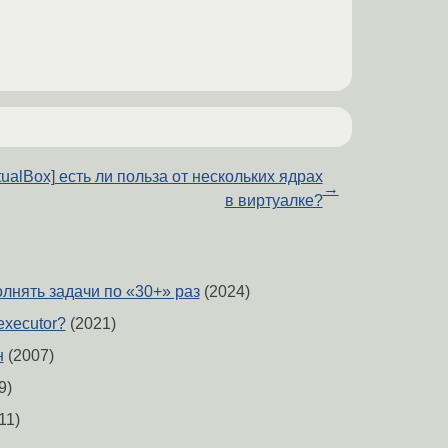
rtualBox] есть ли польза от нескольких ядрах
→
в виртуалке?
олнять задачи по «30+» раз
(2024)
executor?
(2021)
н
(2007)
9)
11)