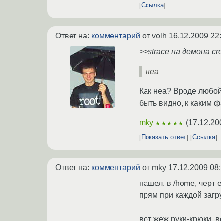
Ссылка
Ответ на:
комментарий
от volh
16.12.2009 22
>>strace на демона cr
неа
Как неа? Вроде любой 
быть видно, к каким 
mky
(
17.12.20
★★★★★
Показать ответ
Ссылка
Ответ на:
комментарий
от mky
17.12.2009 08
нашел. в /home, черт 
прям при каждой загр
вот жеж руки-крюки. в