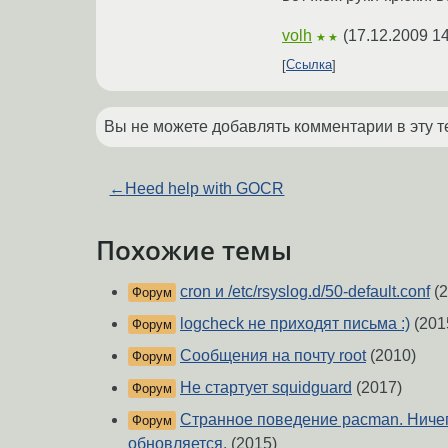
volh
(
17.12.2009 14
★★
Ссылка
Вы не можете добавлять комментарии в эту т
←
Heed help with GOCR
Похожие темы
cron и /etc/rsyslog.d/50-default.conf
(2
Форум
logcheck не приходят письма :)
(201
Форум
Сообщения на почту root
(2010)
Форум
Не стартует squidguard
(2017)
Форум
Странное поведение pacman. Ничег
Форум
обновляется.
(2015)