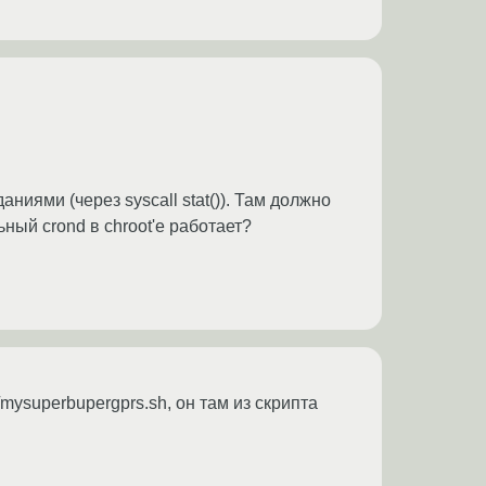
ниями (через syscall stat()). Там должно
ный crond в chroot'e работает?
/mysuperbupergprs.sh, он там из скрипта