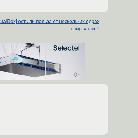
rtualBox] есть ли польза от нескольких ядрах
→
в виртуалке?