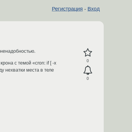
Регистрация
-
Вход
а ненадобностью.
0
она с темой «cron: if [ -x
поводу нехватки места в теле
0