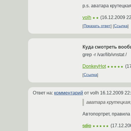
p.s. аватара крутецка
volh
(
16.12.2009 22
★★
Показать ответ
Ссылка
Куда смотреть вооб
grep -r /var/lib/vnstat /
DonkeyHot
(
1
★★★★★
Ссылка
Ответ на:
комментарий
от volh
16.12.2009 22
аватара крутецкая,
Автопортрет, правила
sdio
(
17.12.20
★★★★★