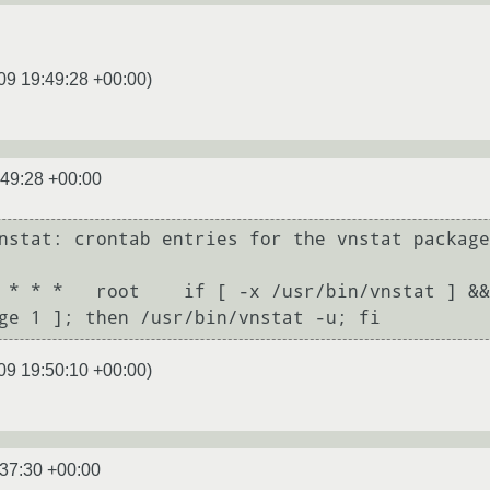
09 19:49:28 +00:00
)
:49:28 +00:00
nstat: crontab entries for the vnstat package

 * * *   root    if [ -x /usr/bin/vnstat ] &&
ge 1 ]; then /usr/bin/vnstat -u; fi
09 19:50:10 +00:00
)
:37:30 +00:00