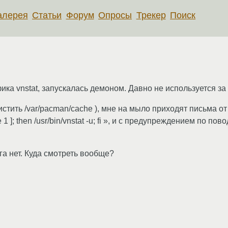
алерея
Статьи
Форум
Опросы
Трекер
Поиск
ика vnstat, запускалась демоном. Давно не используется з
стить /var/pacman/cache ), мне на мыло приходят письма от кр
l` -ge 1 ]; then /usr/bin/vnstat -u; fi », и с предупреждением по 
фига нет. Куда смотреть вообще?