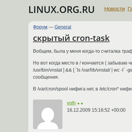
LINUX.ORG.RU
Новости
Г
Форум
—
General
скрытый cron-task
Вобщем, была у меня когда-то считалка траф
Но вот когда место в / кончается ( забываю чи
/usr/bin/vnstat ] && [ `ls /var/lib/vnstat/ | wc -
сообщения.
В /var/cron/spool нифига нет, в /etc/cron* ни
volh
★★
16.12.2009 15:16:52 +00:00