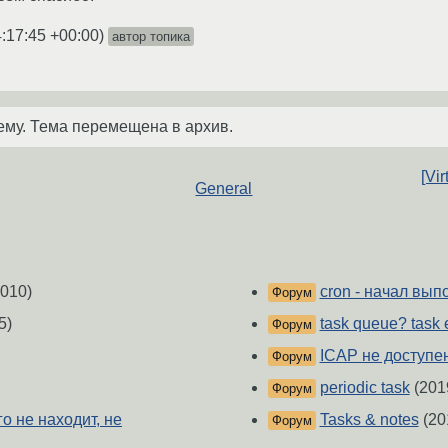
:17:45 +00:00
)
автор топика
ему. Тема перемещена в архив.
[Vi
General
010)
cron - начал вып
Форум
5)
task queue? task 
Форум
ICAP не доступе
Форум
periodic task
(201
Форум
о не находит, не
Tasks & notes
(20
Форум