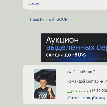
Ссылка
←
Heed help with GOCR
/var/spool/cron ?
Командой crontab -e '
mky
(
16.12.20
★★★★★
Показать ответ
Ссылка